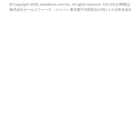
象商品の種類、およびその他の要素に基づい
カス
© Copyright 2026, Salesforce.com Inc. All rights reserve
て、ローンおよびリース申込を評価します。販
ペー
株式会社セールスフォース・ジャパン 東京都千代田区丸の内1-1-3 日本生命丸の内ガ
売業者と交渉して最終的な提案を作成し、規定
よび
に基づいて申込を調整します。
し、
他の
クベ
販売業者に資金を分散するためのチェックポイ
資金
ントとして機能します。資金調達を承認または
ズさ
却下する前に、契約が貸付ガイドラインに準拠
は、
していること、正しい形式であること、必要な
販売
すべてのドキュメントが含まれていることを確
割り
認します。
ンチ
融資ライフサイクルのすべてのフェーズで顧客
Aut
を支援し、顧客の代わりに金融会社と交渉して
Expe
最適な提案を取得します。
Com
客か
した
す。
選択した自動車ローンまたはリースの申込を送
Aut
信し、雇用、住所、収入、信用スコア、財務履
Expe
歴など、対象資格とローンまたはリース条件を
Comm