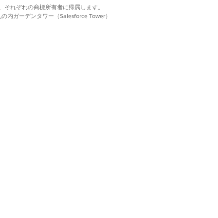
タマイズされた申込フォーム商品レコード
d. それぞれの商標は、それぞれの商標所有者に帰属します。
ジでは、引受人が申込の対象資格を評価お
ーデンタワー（Salesforce Tower）
評価し、規定を含む提案を作成して改訂
アクション項目をスーパーバイザーなどの
参加者や販売業者に割り当てるためのワー
ンチが提供されます。
調達ワークベンチコンソールのカスタマイ
れた申込フォーム商品レコードページに
承認された提案に必要な資金を評価して、
業者などの他の参加者にアクション項目を
当てるための資金アナリスト用のワークベ
が用意されています。
omotive テンプレートを利用する
rience Cloud サイトでは、Partner
munity ユーザーがエージェントまたは顧
ら申請された申込を追跡し、引受人が共有
提案を再ハッシュ、受け入れ、却下できま
omotive テンプレートを使用する
rience Cloud サイトでは、Customer
unity Plus および Customer