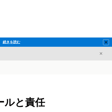
続きを読む
Clo
閉じ
閉じる
ールと責任