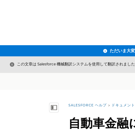
閉じる
この文章は Salesforce 機械翻訳システムを使用して翻訳されまし
SALESFORCE ヘルプ
ドキュメント
詳細情報:
目次を表示
自動車金融