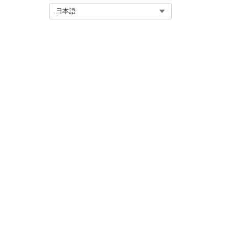
Select Org
日本語
資金調達アナリスト
販売業者担当者
顧客