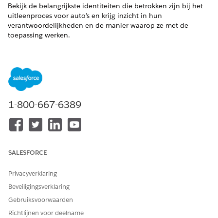
Bekijk de belangrijkste identiteiten die betrokken zijn bij het
uitleenproces voor auto's en krijg inzicht in hun
verantwoordelijkheden en de manier waarop ze met de
toepassing werken.
VEREISTE EDITIONS
Beschikbaar in: Lightning Experience
Beschikbaar in:
Enterprise
,
Unlimited
en
Developer
Edition.
1-800-667-6389
ROL
VERANTWOORDEL
WAT GEBRUIKEN
IJKHEDEN
ZE?
Financieel
Ontwerp
De Voertuig- en
manager
financiële
activumleenconso
SALESFORCE
producten, lijst
le geeft financiële
van bepalingen
managers
Privacyverklaring
en prijsregels die
toegang tot
worden gebruikt
informatie die is
Beveiligingsverklaring
tijdens het intake-
gerelateerd aan
Gebruiksvoorwaarden
en
de aanvragen, de
beslissingsproces.
aanvragers en
Richtlijnen voor deelname