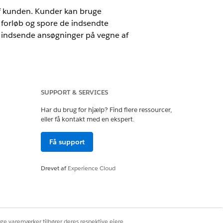
f kunden. Kunder kan bruge
t forløb og spore de indsendte
t indsende ansøgninger på vegne af
SUPPORT & SERVICES
Har du brug for hjælp? Find flere ressourcer,
eller få kontakt med en ekspert.
 leasing. Kunder kan bruge
idet forløb gør det nemmere for kunder
g soft credit-checks og spore
Få support
erne, gennemse vilkårene og
Drevet af
Experience Cloud
teret ansøgningsstyring til at indsende
g for ekspertise fra agenter, eller når
 bruge indtastningsformularen til at
de tilbud med kunder og redigere
ige varemærker tilhører deres respektive ejere.