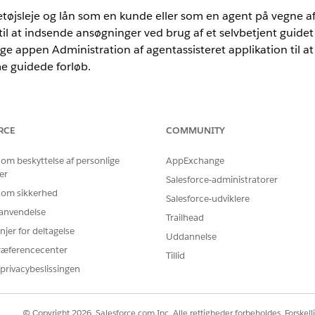
øjsleje og lån som en kunde eller som en agent på vegne a
til at indsende ansøgninger ved brug af et selvbetjent guide
e appen Administration af agentassisteret applikation til a
e guidede forløb.
ted
og
Developer
Edition
RCE
COMMUNITY
tøjslån og leasing som en ansøger
 om beskyttelse af personlige
AppExchange
Cloud-lokaliteten til at indsende ansøgninger om køretøjslån eller
er
Salesforce-administratorer
 registreringsproces efter deres egen bekvemmelighed. Et enkelt gu
 om sikkerhed
ysninger, uploade dokumenter, give samtykke til offentliggørelser o
Salesforce-udviklere
r anvendelse
istreringsnummer efter indsendelse. Kunder kan gennemse produkt
Trailhead
lbud, der bedst passer til deres behov.
njer for deltagelse
Uddannelse
ræferencecenter
tøjslån og leasing som en agent
Tillid
at finansiering eller en bankorganisation kan bruge appen Agentassis
privacybeslissingen
egne af kunder. Kunder ringer ofte til servicecentre, når de har bru
øgninger. Agenter kan hurtigt indsamle oplysninger fra kunderne og
de de krævede dokumenter. Agenter kan også diskutere de anbefale
© Copyright 2026, Salesforce.com Inc. Alle rettigheder forbeholdes. Forskell