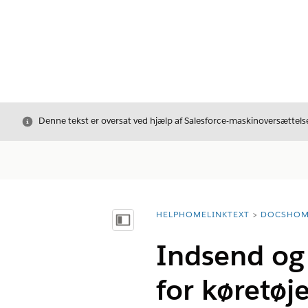
Luk
Denne tekst er oversat ved hjælp af Salesforce-maskinoversættelse
HELPHOMELINKTEXT
DOCSHOM
breadcrumbDescription
Vis indholdsfortegnelse
Indsend og
for køretøj