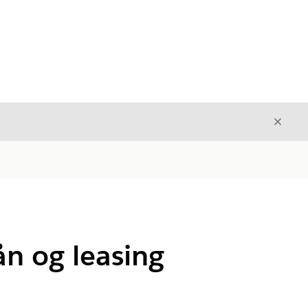
Luk
Luk
n og leasing