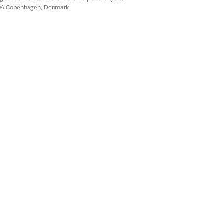
604 Copenhagen, Denmark
er leasing i Automotive Cloud. Når en
oplysningerne i flere registreringer,
Ja
Nej