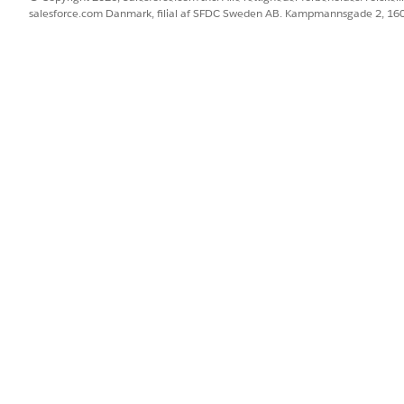
.
salesforce.com Danmark, filial af SFDC Sweden AB. Kampmannsgade 2, 1
streringsoplysninger i Automotive Cloud
ge finansielle registreringer oprettes under en ansøgning om lån ell
 eller en agent indsender en ansøgning på vegne af kunden, lagres 
l under beslutningsprocessen.
BLEM?
 os!