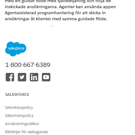
med ett guidat flöde med självbetjäning och följa de
inskickade ansökningarna. Agenter kan använda appen
Agentassisterad programhantering för att skicka in
ansökningar åt klienter med samma guidade flöde.
VERSIONER SOM KRÄVS
Tillgängliga i:
Enterprise
, Unlimited och Developer Editions.
Skicka in fordonslån och leasingansökningar som
sökande
1-800-667-6389
Kunder kan använda Experience Cloud-webbplatsen för
att skicka in ansökningar om fordonslån eller leasing.
Kunder kan använda intagningsprocessen för
självbetjäningsprogram när det passar dem. Ett enkelt
guidat flöde gör det enklare för kunder att tillhandahålla
SALESFORCE
all information som behövs, ladda upp dokument, ge
samtycke till utlämnanden och mjukkreditkontroller, och
Sekretesspolicy
spåra ansökan efter dess postnummer efter inskickning.
Säkerhetspolicy
Kunder kan bläddra bland produkterna, granska villkoren
Användningsvillkor
och välja det erbjudande som passar deras behov bäst.
Riktlinjer för deltagande
Skicka in fordonslån och leasingansökningar som en