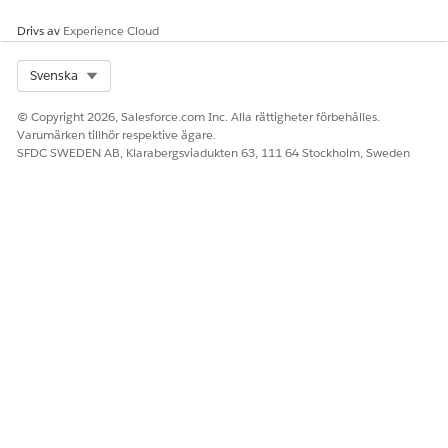
Drivs av
Experience Cloud
Select Org
Svenska
LÖSTE DENNA ARTIKEL DITT PROBLEM?
Berätta för oss vad vi kan förbättra!
© Copyright 2026, Salesforce.com Inc. Alla rättigheter förbehålles.
Varumärken tillhör respektive ägare.
Ja
Nej
SFDC SWEDEN AB, Klarabergsviadukten 63, 111 64 Stockholm, Sweden