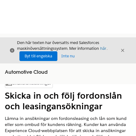
Den här texten har översatts med Salesforces
maskinöversättningssystem. Mer information
här
.
Stäng
Stäng
Stäng
Byt till engelska
Inte nu
Automotive Cloud
Innehållsförteckningar
Visa innehållsförteckning
Skicka in och följ fordonslån
och leasingansökningar
Lämna in ansökningar om fordonsleasing och lån som kund
eller som ombud för kundens räkning. Kunder kan använda
Experience Cloud-webbplatsen för att skicka in ansökningar