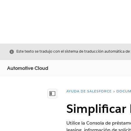
Cerrar
Este texto se tradujo con el sistema de traducción automática de
Automotive Cloud
AYUDA DE SALESFORCE
DOCUM
Usted está aquí:
Mostrar índice de materias
Simplificar
Utilice la Consola de préstamo
leasing, información de solici