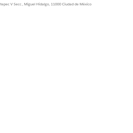
ultepec V Secc., Miguel Hidalgo, 11000 Ciudad de México
tremo entre todos los productos y
nombre del cliente. Los clientes
 autoservicio y realizar un seguimiento
stida por agentes para enviar
valuar y analizar las solicitudes
tipulaciones, recopilar perspectivas
. Tras las negociaciones y la revisión, los
o rechazo.
iento de las solicitudes de préstamos y
 el proceso de decisión y finalmente
s. Los concesionarios pueden actualizar
ner mejores propuestas de préstamo o
 de formulario de solicitud en el sitio