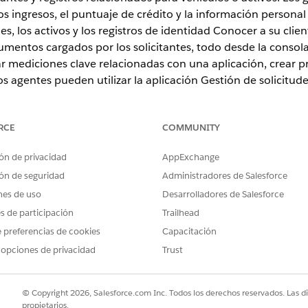
 ingresos, el puntuaje de crédito y la información personal s
s, los activos y los registros de identidad Conocer a su client
cumentos cargados por los solicitantes, todo desde la conso
izar mediciones clave relacionadas con una aplicación, crear
s agentes pueden utilizar la aplicación Gestión de solicitude
tes. Los clientes y concesionarios pueden utilizar el sitio de
 un seguimiento de sus estados y aceptar o rechazar las prop
RCE
COMMUNITY
 Utilice la Consola del sistema de financiación para facilitar
ón de privacidad
AppExchange
ón de seguridad
Administradores de Salesforce
nes de uso
Desarrolladores de Salesforce
n
,
Unlimited Edition
y
Developer Edition
es de participación
Trailhead
 preferencias de cookies
Capacitación
culos y activos para Automotive Cloud
es para Préstamos de vehículos y activos para una organización fi
 opciones de privacidad
Trust
ctos, procedimientos de precios, revelaciones y consentimiento, G
s de cualificación y Admisión de documentos. Configure funcione
 admisión hasta la decisión. Ayude a los suscriptores, gestores finan
© Copyright 2026, Salesforce.com Inc. Todos los derechos reservados. Las d
realizar un seguimiento de solicitudes y propuestas. Los procesos 
propietarios.