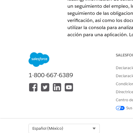
un seguimiento del empleo, los
seguimiento de las obligacione
verificación, así como los do
utilizar la consola para anal
acción para una aplicación. Lo
solicitudes en nombre de clien
préstamos y leasing, realizar
SALESFO
suscriptores para su revisión.
extremo a extremo.
Declaraci
EDICIONES NECESARIAS
1-800-667-6389
Declaraci
Condicio
Disponible en:
Enterprise Editio
Directric
Centro de
Configurar préstamos de vehí
Configure y configure funcion
Sus
Configure catálogos de produ
datos de cumplimiento, Regla
leasing de vehículos, desde la
Select Org
Español (México)
concesionarios a gestionar y 