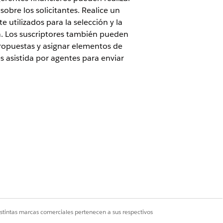
obre los solicitantes. Realice un
e utilizados para la selección y la
la. Los suscriptores también pueden
 propuestas y asignar elementos de
s asistida por agentes para enviar
 Experience Cloud para solicitar
uestas compartidas por los
 el proceso de desembolso de
nanciera o bancaria captadora.
estión de etapas, Colaboración de
s adicionales que admiten préstamos y
cieros, clientes, agentes y
istintas marcas comerciales pertenecen a sus respectivos
de préstamo de vehículos se crean sobre