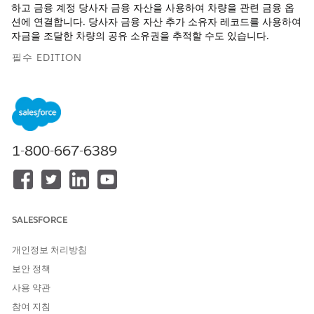
하고 금융 계정 당사자 금융 자산을 사용하여 차량을 관련 금융 옵
션에 연결합니다. 당사자 금융 자산 추가 소유자 레코드를 사용하여
자금을 조달한 차량의 공유 소유권을 추적할 수도 있습니다.
필수 EDITION
지원 제품:
Enterprise
,
Unlimited
,
Developer
Edition
필요한 사용자 권한
1-800-667-6389
당사자 금융 자산 및 금융 계정
차량 및 자산 금융 사용
당사자 금융 자산 만들기:
일반적으로 외부 전속 딜러 관리 시스템 또는 뱅킹 응용 프로그램에
서 당사자 금융 자산 및 금융 계정 당사자 금융 자산에 대한 데이터
SALESFORCE
를 가져옵니다.
당사자 금융 자산 만들기:
개인정보 처리방침
앱 시작 관리자에서
당사자 금융 자산
을 찾아서 선택합니다.
보안 정책
새로 만들기
를 클릭합니다.
자산을 검색 및 선택합니다.
사용 약관
당사자는 계정 또는 연락처 레코드를 검색하여 선택합니다.
참여 지침