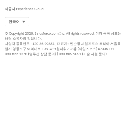
연락처를 검색 및 선택합니다.
소유권 점유율에는 계정의 자산 소유권 지분을 입력합니다.
제공자
Experience Cloud
저장
을 클릭합니다.
Select Org
한국어
금융 계정과 당사자 금융 자산 연결:
앱 시작 관리자에서
금융 계정
을 찾아서 선택합니다.
© Copyright 2026, Salesforce.com Inc. All rights reserved. 여러 등록 상표는
레코드를 열고 차량 및 자산 탭으로 이동합니다.
해당 소유자의 것입니다.
금융 계정 당사자 금융 자산 관련 목록에서
새로 만들기
를
사업자 등록번호 : 120-86-92851 , 대표자 : 벤슨웡 세일즈포스 코리아 서울특
클릭합니다.
별시 영등포구 여의대로 108, 파크원타워2 28층 (세일즈포스) 07335 TEL :
080-822-1378 (솔루션 상담 문의) | 080-805-9651 (기술 지원 문의)
당사자 금융 자산을 검색하여 선택합니다.
연결 유형에는 자산이 대출 또는 임대와 연결되는 방식(예:
담보 또는 보상 판매)을 지정합니다.
연결 시작 일자로 자산이 금융 계정과 연결되는 시작 날짜를
선택합니다.
연결 종료 일자로 자산이 금융 계정과 연결되는 마지막 날짜
를 선택합니다.
담보 금액에는 대출 또는 임대 대출의 담보로 설정된 자산의
금전적 가치를 입력합니다.
저장
을 클릭합니다.
Automotive용 Finance Console 앱에서는 금융 계정 레코드의 차
량 및 자산 탭에서 대출 또는 임대와 연결된 차량을 확인할 수 있습