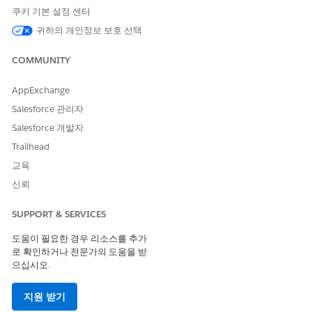
소유권 시작 일자 시간으로 당사자가 차량 소유를 시작한 날
쿠키 기본 설정 센터
짜를 선택합니다.
귀하의 개인정보 보호 선택
소유권 종료 일자 시간으로 당사자가 차량을 소유할 때까지
의 날짜를 선택합니다.
COMMUNITY
평가 일자 시간으로 전속 금융 회사가 차량을 평가한 마지막
날짜를 선택합니다.
AppExchange
신고 일자 시간으로 차량이 금융 자산으로 신고된 날짜를 선
택합니다.
Salesforce 관리자
유형에는 새 차량, 교환된 자산 또는 재구축된 차량과 같은
Salesforce 개발자
자산 유형을 지정합니다.
Trailhead
상태는 활성 또는 비활성을 선택합니다.
유형에는 무사고, 단순 수리, 전손 수리 또는 사고 수리와 같
교육
은 차량 또는 자산의 상태를 지정합니다.
신뢰
소유권 비율에는 당사자의 점유율을 입력합니다.
저장
을 클릭합니다.
SUPPORT & SERVICES
금융 자산에 추가 소유자 추가:
도움이 필요한 경우 리소스를 추가
당사자 금융 자산 레코드를 열고 관련 항목 탭으로 이동합니
로 확인하거나 전문가의 도움을 받
다.
으십시오.
당사자 금융 자산 추가 소유자 관련 목록에서
새로 만들기
를
클릭합니다.
지원 받기
계정을 검색 및 선택합니다.