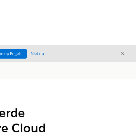
Sluite
n op Engels
Niet nu
Sluiten
eerde
ve Cloud