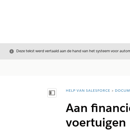
Sluiten
Deze tekst werd vertaald aan de hand van het systeem voor automa
HELP VAN SALESFORCE
DOCUM
U bent hier:
Inhoudsopgave weergeven
Aan financi
voertuigen