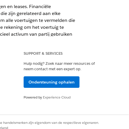
en en leases. Financiële
ie zijn gerelateerd aan elke
om alle voertuigen te vermelden die
le rekening om het voertuig te
cieel activum van partij gebruiken
SUPPORT & SERVICES
Hulp nodig? Zoek naar meer resources of
neem contact met een expert op.
Ondersteuning ophalen
ring gebruiken
Powered by
Experience Cloud
van partij van financiële rekening
rse handelsmerken zijn eigendom van de respectieve eigenaren.
rland