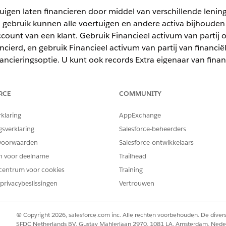
igen laten financieren door middel van verschillende lening
gebruik kunnen alle voertuigen en andere activa bijhouden d
ccount van een klant. Gebruik Financieel activum van partij 
cierd, en gebruik Financieel activum van partij van financië
nancieringsoptie. U kunt ook records Extra eigenaar van finan
inancierde voertuigen bij te houden.
RCE
COMMUNITY
mited
en
Developer
Edition.
rklaring
AppExchange
gsverklaring
Salesforce-beheerders
BENODIGDE GEBRUIKERSMACHTIGINGEN
voorwaarden
Salesforce-ontwikkelaars
inanciële activa van financiële
en voor deelname
Trailhead
Voertuig- en activumfinancie
centrum voor cookies
Training
privacybeslissingen
Vertrouwen
vens voor financiële activa van partij en financiële activa 
rbeheersystemen of banktoepassingen.
© Copyright 2026, salesforce.com inc. Alle rechten voorbehouden. De dive
en partij maken:
SFDC Netherlands BV, Gustav Mahlerlaan 2970, 1081 LA, Amsterdam, Nede