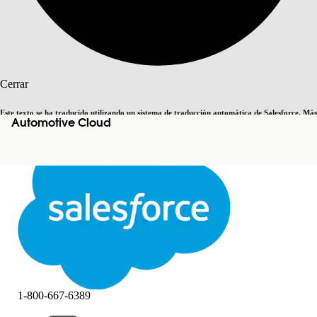
Buscar
Cerrar
Este texto se ha traducido utilizando un sistema de traducción automática de Salesforce. Más
Automotive Cloud
Cambiar a inglés
Ahora no
información
aquí
.
Cerrar
Cerrar
1-800-667-6389