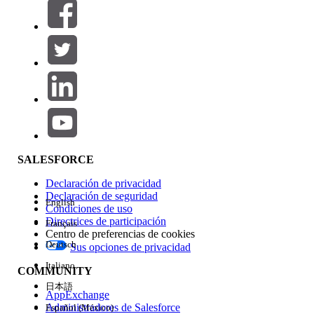
Filtros (0)
SELECCIONAR FILTROS
Agregar
Área de productos
Repercusión de función
SALESFORCE
Declaración de privacidad
Declaración de seguridad
English
Condiciones de uso
Directrices de participación
Français
Centro de preferencias de cookies
Deutsch
Sus opciones de privacidad
Edición
Italiano
COMMUNITY
日本語
AppExchange
Administradores de Salesforce
Español (México)