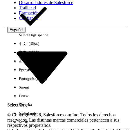
Desarrolladores de Salesforce
Trailhead
Experiencia
Formación
Confianza
Español
Select Org
Español
Borrar todo
Listo
中文（简体）
中文（繁體）
한국어
Русский
Português (Brasil)
Suomi
Dansk
Select Org
Svenska
Nederlands
© Copyright 2026, Salesforce.com Inc. Todos los derechos
reservados. Las distintas marcas comerciales pertenecen a sus
Norsk
respectivos propietarios.
No hay resultados