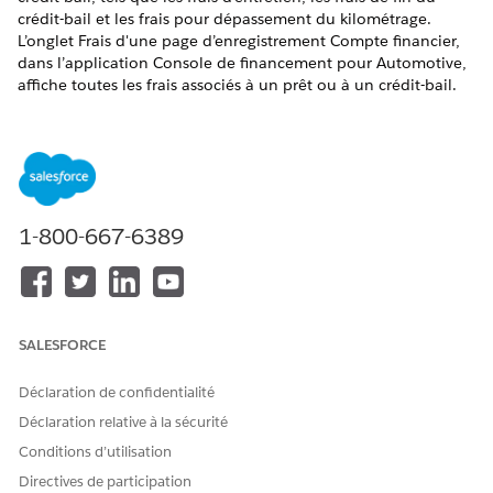
crédit-bail et les frais pour dépassement du kilométrage.
L’onglet Frais d'une page d’enregistrement Compte financier,
dans l’application Console de financement pour Automotive,
affiche toutes les frais associés à un prêt ou à un crédit-bail.
ÉDITIONS REQUISES
Disponible avec :
Enterprise
Edition,
Unlimited
Edition et
Developer
Edition
1-800-667-6389
AUTORISATIONS UTILISATEUR REQUISES
Pour créer des frais de
Utiliser Financement des
compte financier :
véhicules et des actifs
SALESFORCE
Généralement, vous importez les données des frais d’un
compte financier à partir de systèmes externes de gestion des
concessionnaires ou d’applications bancaires.
Déclaration de confidentialité
Déclaration relative à la sécurité
Dans le Lanceur d'application, recherchez et sélectionnez
Comptes financiers
.
Conditions d’utilisation
Ouvrez un enregistrement et accédez à l'onglet
Frais
.
Directives de participation