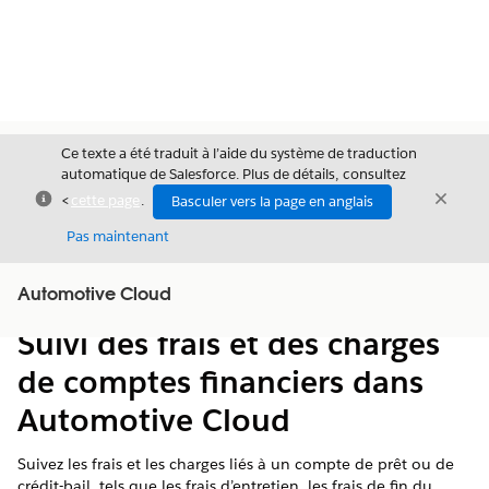
Ce texte a été traduit à l’aide du système de traduction
automatique de Salesforce. Plus de détails, consultez
Fermer
Ferme
<
cette page
.
Basculer vers la page en anglais
Fermer
Pas maintenant
Table des
Automotive Cloud
Afficher la table des matières
matières
Suivi des frais et des charges
de comptes financiers dans
Automotive Cloud
Suivez les frais et les charges liés à un compte de prêt ou de
crédit-bail, tels que les frais d’entretien, les frais de fin du