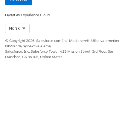
Ja
Nei
Levert av
Experience Cloud
Select Org
Norsk
© Copyright 2026, Salesforce.com Inc. Med enerett. Ulike varemerker
tilhører de respektive eierne.
Salesforce, Inc. Salesforce Tower, 415 Mission Street, 3rd Floor, San
Francisco, CA 94105, United States