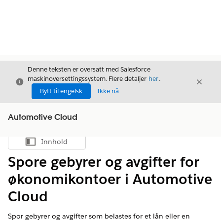
Denne teksten er oversatt med Salesforce
maskinoversettingssystem. Flere detaljer
her
.
Avslutt
Avslut
Avslutt
Bytt til engelsk
Ikke nå
Automotive Cloud
Innhold
Vis innholdsfortegnelse
Spore gebyrer og avgifter for
økonomikontoer i Automotive
Cloud
Spor gebyrer og avgifter som belastes for et lån eller en