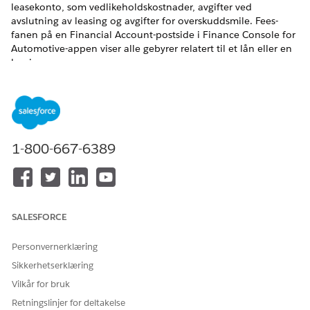
leasekonto, som vedlikeholdskostnader, avgifter ved
avslutning av leasing og avgifter for overskuddsmile. Fees-
fanen på en Financial Account-postside i Finance Console for
Automotive-appen viser alle gebyrer relatert til et lån eller en
leasing.
NØDVENDIGE UTGAVER
Tilgjengelig i
Enterprise
,
Unlimited
og
Developer
Edition.
1-800-667-6389
NØDVENDIGE BRUKERTILLATELSER
For å opprette
Bruke Kjøretøy- og
økonomikontobeløp:
aktivumfinansiering
Vanligvis importerer du data for økonomikontobeløp fra
SALESFORCE
eksterne systemer for behandling av innkapslede forhandlere
eller bankprogrammer.
Personvernerklæring
Finn og velg
Økonomikontoer
fra Appstarter.
Sikkerhetserklæring
Åpne en post og gå til fanen
Beløp
.
Vilkår for bruk
Klikk på
Ny
i den relaterte listen Financial Account Fees.
Retningslinjer for deltakelse
I Frekvens skriver du inn et beløp i prosent som belastes