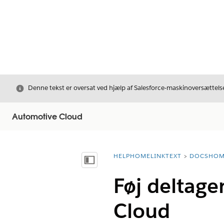
Luk
Denne tekst er oversat ved hjælp af Salesforce-maskinoversættelse
Automotive Cloud
HELPHOMELINKTEXT
DOCSHOM
breadcrumbDescription
Vis indholdsfortegnelse
Føj deltager
Cloud