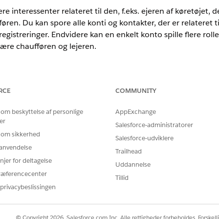
re interessenter relateret til den, f.eks. ejeren af køretøjet, 
ren. Du kan spore alle konti og kontakter, der er relateret til
egistreringer. Endvidere kan en enkelt konto spille flere roller 
ære chaufføren og lejeren.
ted
og
Developer
Edition
RCE
COMMUNITY
BRUGERTILLADELSER PÅKRÆVET
 om beskyttelse af personlige
AppExchange
er
Salesforce-administratorer
ontopartnere:
Brug køretøjs- og aktivfinansi
 om sikkerhed
Salesforce-udviklere
r anvendelse
ter.
Trailhead
 fanen Relationships (Relationer).
njer for deltagelse
Uddannelse
iste Kontopartier.
ræferencecenter
Tillid
nde, der er relateret til lånet eller leasingen.
privacybeslissingen
erson, der er relateret til kontoen.
ge datoen, hvorfra parten er relateret til den finansielle konto.
nto på siden Kontoregistrering i appen Finance Console for biler, ska
© Copyright 2026, Salesforce.com Inc. Alle rettigheder forbeholdes. Forskell