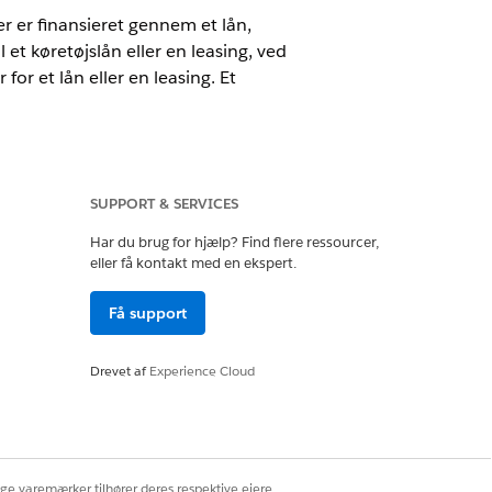
der er finansieret gennem et lån,
 et køretøjslån eller en leasing, ved
for et lån eller en leasing. Et
SUPPORT & SERVICES
Har du brug for hjælp? Find flere ressourcer,
eller få kontakt med en ekspert.
ering
Få support
Drevet af
Experience Cloud
l du vælge dette felt.
ige varemærker tilhører deres respektive ejere.