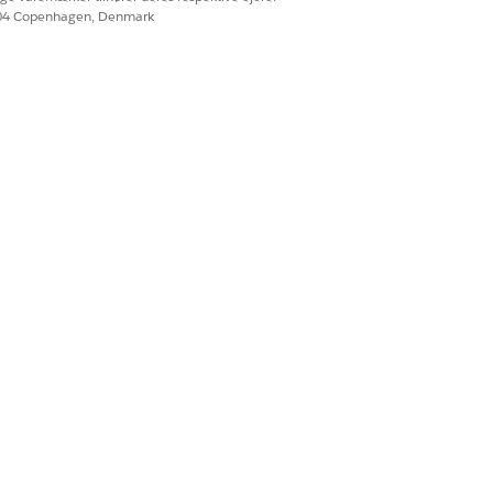
604 Copenhagen, Denmark
Ja
Nej