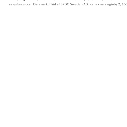
lge datoen, indtil parten er relateret til den finansielle konto.
salesforce.com Danmark, filial af SFDC Sweden AB. Kampmannsgade 2, 1
følgende:
matisk.
BLEM?
 os!