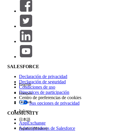
Filtrar por (0)
SELECCIONAR FILTROS
Agregar
Área de productos
Repercusión de función
SALESFORCE
Declaración de privacidad
Declaración de seguridad
English
Condiciones de uso
Directrices de participación
Français
Centro de preferencias de cookies
Deutsch
Sus opciones de privacidad
Edición
Italiano
COMMUNITY
日本語
AppExchange
Administradores de Salesforce
Español (México)