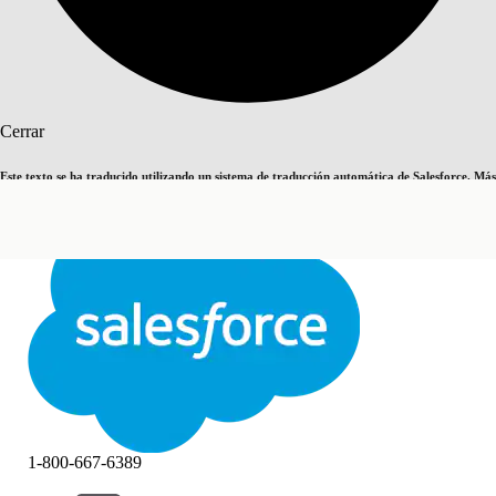
Buscar
Cerrar
Este texto se ha traducido utilizando un sistema de traducción automática de Salesforce. Más
Cambiar a inglés
Ahora no
información
aquí
.
Cerrar
Cerrar
1-800-667-6389