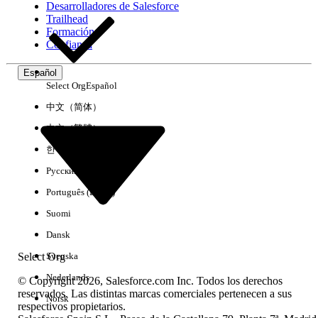
Desarrolladores de Salesforce
Trailhead
Experiencia
Formación
Confianza
Español
Select Org
Español
Borrar todo
Listo
中文（简体）
中文（繁體）
한국어
Русский
Português (Brasil)
Suomi
Dansk
Select Org
Svenska
Nederlands
© Copyright 2026, Salesforce.com Inc. Todos los derechos
reservados. Las distintas marcas comerciales pertenecen a sus
Norsk
respectivos propietarios.
No hay resultados