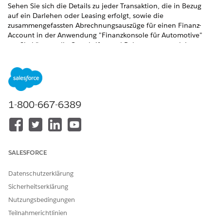
Sehen Sie sich die Details zu jeder Transaktion, die in Bezug
auf ein Darlehen oder Leasing erfolgt, sowie die
zusammengefassten Abrechnungsauszüge für einen Finanz-
Account in der Anwendung "Finanzkonsole für Automotive"
an. Sie können die Gutschrifts- und Belastungstransaktionen
zusammen mit Details wie Transaktionsstatus, Status und
Betrag verfolgen. Sie können auch die Abrechnungsauszüge
und die Saldozusammenfassung an einem bestimmten
Datum für einen Finanz-Account einsehen.
ERFORDERLICHE EDITIONEN
1-800-667-6389
Verfügbarkeit:
Enterprise
,
Unlimited
und
Developer
Edition
ERFORDERLICHE BENUTZERBERECHTIGUNGEN
SALESFORCE
Erstellen von Finanz-
Fahrzeug- und
Account-Transaktionen,
Vermögenswertfinanzierung
Datenschutzerklärung
Finanz-Account-Auszügen
verwenden
Sicherheitserklärung
und Finanz-Account-Salden:
Nutzungsbedingungen
In der Regel importieren Sie Ihre Daten für Finanz-Account-
Teilnahmerichtlinien