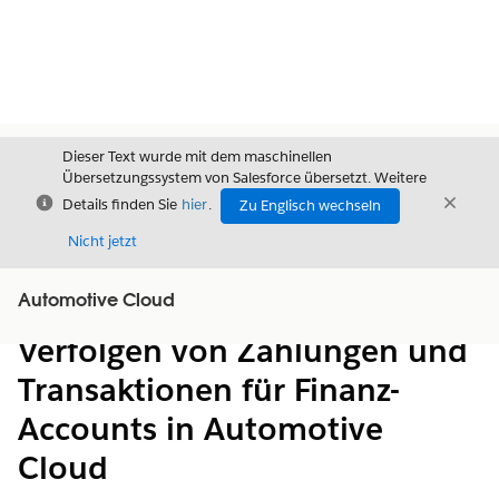
Dieser Text wurde mit dem maschinellen
Übersetzungssystem von Salesforce übersetzt. Weitere
Schließen
Schli
Details finden Sie
hier
.
Zu Englisch wechseln
Schließ
Nicht jetzt
Automotive Cloud
Inhalt
Inhalt anzeigen
Verfolgen von Zahlungen und
Transaktionen für Finanz-
Accounts in Automotive
Cloud