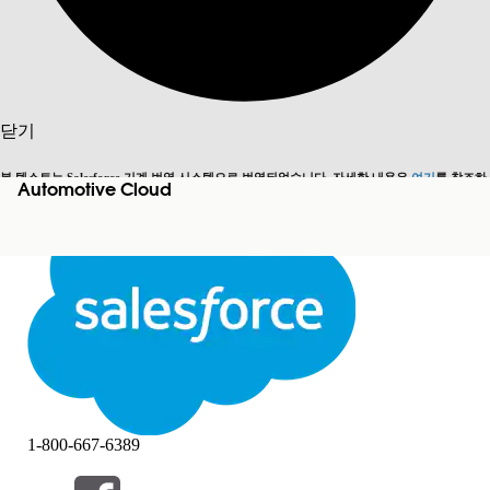
검색
닫기
본 텍스트는 Salesforce 기계 번역 시스템으로 번역되었습니다. 자세한 내용은
여기
를 참조하
Automotive Cloud
영어로 전환
지금 안 함
세요.
닫기
닫기
1-800-667-6389