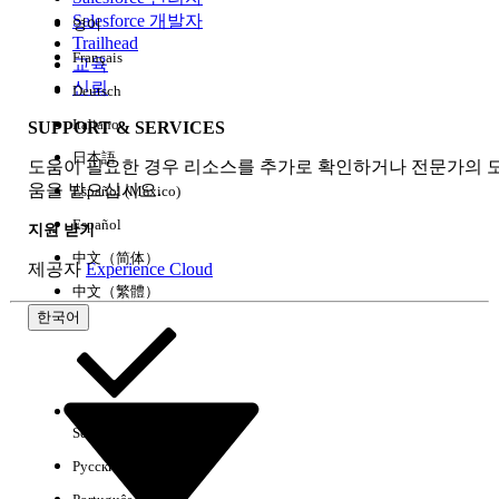
Salesforce 개발자
영어
경험
Trailhead
Français
교육
신뢰
Deutsch
Italiano
SUPPORT & SERVICES
모두 지우기
완료
日本語
도움이 필요한 경우 리소스를 추가로 확인하거나 전문가의 
움을 받으십시오.
Español (México)
Español
지원 받기
中文（简体）
제공자
Experience Cloud
中文（繁體）
한국어
Select Org
한국어
Русский
결과 없음