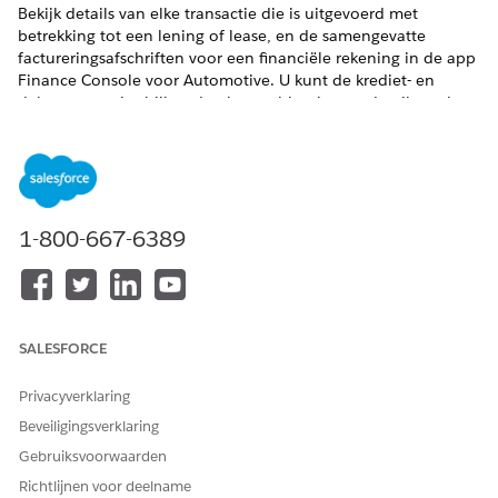
Bekijk details van elke transactie die is uitgevoerd met
betrekking tot een lening of lease, en de samengevatte
factureringsafschriften voor een financiële rekening in de app
Finance Console voor Automotive. U kunt de krediet- en
debettransacties bijhouden in combinatie met details zoals
transactiestatus, status en bedrag. U kunt ook de
factuurafschriften en de saldosamenvatting op een specifieke
datum bijhouden voor een financiële rekening.
VEREISTE EDITIONS
1-800-667-6389
Beschikbaar in:
Enterprise
,
Unlimited
en
Developer
Edition.
BENODIGDE GEBRUIKERSMACHTIGINGEN
SALESFORCE
Transacties voor financiële
Voertuig- en
rekeningen, afschriften van
activumfinanciering
financiële rekeningen en
gebruiken
Privacyverklaring
saldi voor financiële
Beveiligingsverklaring
rekeningen maken:
Gebruiksvoorwaarden
Doorgaans importeert u uw gegevens voor transacties op
Richtlijnen voor deelname
financiële rekeningen en afschriften van financiële rekeningen