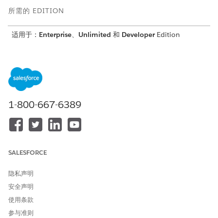
所需的 EDITION
适用于：
Enterprise
、
Unlimited
和
Developer
Edition
所需用户权限
要创建财务客户交易、财务客
使用车辆和资产财务
户报表和财务客户余额：
1-800-667-6389
通常，您会从外部专属经销商管理系统或银行应用程序中导入财务
客户交易和财务客户报表的数据。
要创建财务客户交易：
从应用程序启动程序中，查找并选择
财务客户
。
打开记录，并转到财务客户时间线组件。
SALESFORCE
单击
新建
，选择
财务客户交易
。
对于金额，输入交易金额。
隐私声明
对于借记借贷指示符，选择
借记
或
借贷
。
安全声明
选择交易日期。
使用条款
输入描述以添加详细信息。
描述是您可以用来在客户和财务客户页面上搜索所需交易的
参与准则