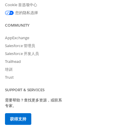
筛选器之一。因此，我们建议您添加有意义的描述，允许用
Cookie 首选项中心
户有效地搜索关键字。
您的隐私选择
选择交易的过账日期。
对于状态，选择
待定
或
已预订
。
COMMUNITY
选择交易的类型和子类型。
单击
保存
。
AppExchange
要创建财务客户报表：
Salesforce 管理员
从应用程序启动程序中，查找并选择
财务客户
。
Salesforce 开发人员
打开记录，并转到“账单报表”选项卡。
单击财务客户报表相关列表上的
新建
。
Trailhead
选择报表期间的开始日期。
培训
选择报表期间的结束日期。
Trust
选择交易类型，例如定期报表或账户关闭报表。
对于URL，添加指向报表附件或文件的链接。
SUPPORT & SERVICES
单击
保存
。
需要帮助？查找更多资源，或联系
您还可以在财务客户时间线上跟踪财务客户截止日期的余额。财务
专家。
客户余额记录显示余额金额以及上次从外部数据源检索余额时的时
间戳。您可以查看不同用途的余额，例如可用信贷、总余额、本金
余额或租赁余额。
获得支持