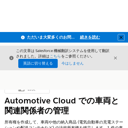
ただいま大変多くのお問い合わせをいただいており、ご連絡までにお時間を頂戴しております
続きを読む
Clo
この文章は Salesforce 機械翻訳システムを使用して翻訳
されました。詳細は
こちら
をご参照ください。
閉じる
閉じ
閉じる
英語に切り替える
今はしません
目次
目次を表示
Automotive Cloud での車両と
関連関係者の管理
所有権を作成して、車両や他の納入商品 (電気自動車の充電ステー
ションや配送コンテナなど) の法的所有権を確立します。1 件の車