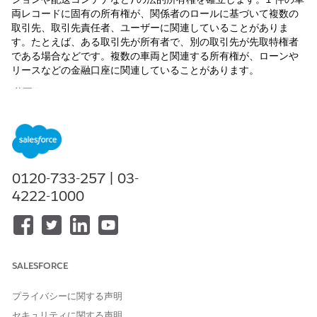
両レコードに固有の所有権が、関係者のロールに基づいて複数の
取引先、取引先責任者、ユーザーに関連していることがありま
す。たとえば、ある取引先が所有者で、別の取引先が先取特権者
である場合などです。複数の車両と関連する所有権が、ローンや
リースなどの金融口座に関連していることがあります。
必要なエディション
使用可能なエディション:
Enterprise
Edition、
Unlimited
Edition、および
Developer
Edition。
必要なユーザー権限
0120-733-257 | 03-
4222-1000
納入商品所有権と納入商品所
「Use Vehicle and Asset
有権の当事者を作成する
Finance (車両と納入商品の財
務の使用)」
納入商品レコードと車両レコードを作成して、納入商品のシリア
SALESFORCE
ル番号が車両識別番号と一致していることを確認します。
車両の所有権を作成する手順は、次のとおりです。
プライバシーに関する声明
アプリケーションランチャーから、
[Asset Titles (納入商品
セキュリティに関する声明