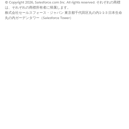
たとえば、TX はテキサス州の都道府県 (地理) コードで
© Copyright 2026, Salesforce.com Inc. All rights reserved. それぞれの商標
す。
は、それぞれの商標所有者に帰属します。
[Issue Format (発行形式)] で
[用紙]
または
[電子]
を選択
株式会社セールスフォース・ジャパン 東京都千代田区丸の内1-1-3 日本生命
丸の内ガーデンタワー（Salesforce Tower）
します。
[保存]
をクリックします。
[名前] 項目は自動入力されます。
関係者を車両の所有権に関連付ける手順は、次のとおりです。
Asset Titles (納入商品所有権) レコードで、
[関連]
タブに
移動します。
[Asset Title Parties (納入商品所有権当事者)] 関連リストで
[新規]
をクリックします。
[有効開始日] で、関連付けが有効になる日付を選択しま
す。
[有効終了日] で、関連付けが終了する日付を選択します。
[当事者] で、取引先、取引先責任者、またはユーザーレコ
ードを検索して選択します。
[当事者ロール] で、当事者と所有権を関連付ける方法 (先
取特権者や共同所有者など) を指定します。
金融口座レコードページでレコードを表示するには、
[有
効]
を選択します。
[当事者住所] で、ロケーションを検索して選択します。