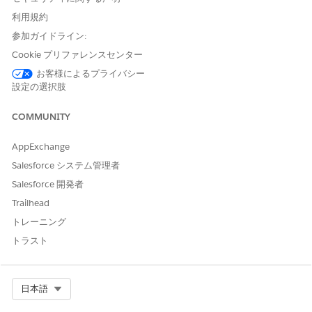
所有権)]
を見つけて選択します。
利用規約
[新規]
をクリックします。
[当事者] で、取引先、ユーザー、または取引先責任者のレ
参加ガイドライン:
コードを検索して選択します。
Cookie プリファレンスセンター
所有権番号を入力します。
お客様によるプライバシー
[有効開始日] に、所有権が有効になる日を選択します。
設定の選択肢
[有効開始日] に、所有権が有効である最終日を選択しま
す。
COMMUNITY
[先取特権の状況] は、車両のローンまたはリースに対する
先取特権が有効、リリース済み、またはリリースを要請済
AppExchange
みのどの状況であるかを選択します。
Salesforce システム管理者
[種別] では、車両または納入商品の状態 (清掃済み、通
過、復旧、再生など) を指定します。
Salesforce 開発者
金融口座を検索して選択します。
Trailhead
金融口座の種別は [自動車ローン] または [自動車リース]
トレーニング
である必要があります。
金融口座レコードページでレコードを表示するには、
[有
トラスト
効]
を選択します。
[Issue Place (発行場所)] で、都道府県 (地理) コードを検
索して選択します。
Select Org
日本語
都道府県 (地理) コードはシステム管理者が設定できます。