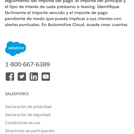
seguimiento del importe del pago, el importe del principal y
el tipo de interés de cada préstamo o leasing. Identifique
fácilmente el importe vencido y el importe de pago
pendiente de modo que pueda implicar a sus clientes con
alertas puntuales. En Automotive Cloud, puede crear cuentas
financieras para préstamos y operaciones de leasing que
financian vehículos y otros tipos de activos.
EDICIONES NECESARIAS
Disponible en:
Enterprise Edition
,
Unlimited Edition
y
1-800-667-6389
Developer Edition
PERMISOS DE USUARIO NECESARIOS
Para crear cuentas
Utilizar finanzas de activos y
SALESFORCE
financieras:
vehículos
Declaración de privacidad
Normalmente, importa sus datos para las transacciones de
cuentas financieras y los extractos de cuentas financieras
Declaración de seguridad
desde sistemas de gestión de concesionarios o aplicaciones
Condiciones de uso
bancarias externos cautivos.
Directrices de participación