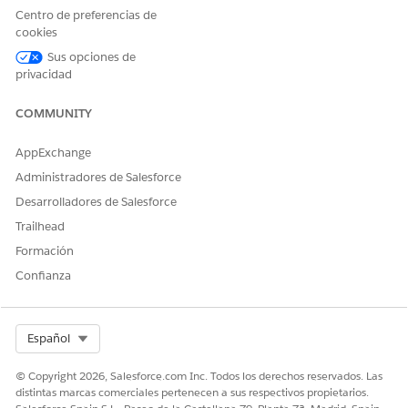
Centro de preferencias de
cookies
Sus opciones de
privacidad
Solo algunos campos están disponibles de forma
NOTA
predeterminada en el formato de página Cuenta financiera
COMMUNITY
para Automotive Cloud. Su administrador puede agregar
otros campos a la página.
AppExchange
Administradores de Salesforce
En el Iniciador de aplicación, busque y seleccione
Cuentas
Desarrolladores de Salesforce
financieras
.
Haga clic en
Nuevo
.
Trailhead
Introduzca el número de cuenta financiera exclusivo.
Formación
Para Tipo, seleccione una de las siguientes opciones:
Confianza
Préstamo de automoción
Leasing de automoción
Préstamo de activo
Leasing de activo
Select Org
Español
© Copyright 2026, Salesforce.com Inc. Todos los derechos reservados. Las
distintas marcas comerciales pertenecen a sus respectivos propietarios.