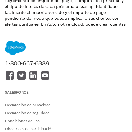
seguimiento del importe del pago, el importe del principal y
el tipo de interés de cada préstamo o leasing. Identifique
fácilmente el importe vencido y el importe de pago
pendiente de modo que pueda implicar a sus clientes con
alertas puntuales. En Automotive Cloud, puede crear cuentas
financieras para préstamos y operaciones de leasing que
financian vehículos y otros tipos de activos.
EDICIONES NECESARIAS
Disponible en:
Enterprise Edition
,
Unlimited Edition
y
1-800-667-6389
Developer Edition
PERMISOS DE USUARIO NECESARIOS
Para crear cuentas
Utilizar finanzas de activos y
SALESFORCE
financieras:
vehículos
Declaración de privacidad
Normalmente, importa sus datos para las transacciones de
cuentas financieras y los extractos de cuentas financieras
Declaración de seguridad
desde sistemas de gestión de concesionarios o aplicaciones
Condiciones de uso
bancarias externos cautivos.
Directrices de participación