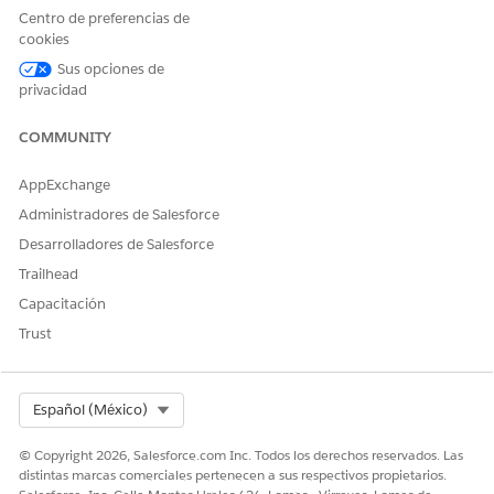
Centro de preferencias de
cookies
Sus opciones de
privacidad
Solo algunos campos están disponibles de forma
NOTA
predeterminada en el formato de página Cuenta financiera
COMMUNITY
para Automotive Cloud. Su administrador puede agregar
otros campos a la página.
AppExchange
Administradores de Salesforce
En el Iniciador de aplicación, busque y seleccione
Cuentas
Desarrolladores de Salesforce
financieras
.
Haga clic en
Nuevo
.
Trailhead
Ingrese el número de cuenta financiera exclusivo.
Capacitación
Para Tipo, seleccione una de las siguientes opciones:
Trust
Préstamo de automoción
Leasing de automoción
Préstamo de activo
Leasing de activo
Select Org
Español (México)
© Copyright 2026, Salesforce.com Inc. Todos los derechos reservados. Las
distintas marcas comerciales pertenecen a sus respectivos propietarios.