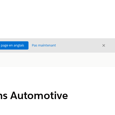
Ferme
a page en anglais
Pas maintenant
Fermer
ans Automotive