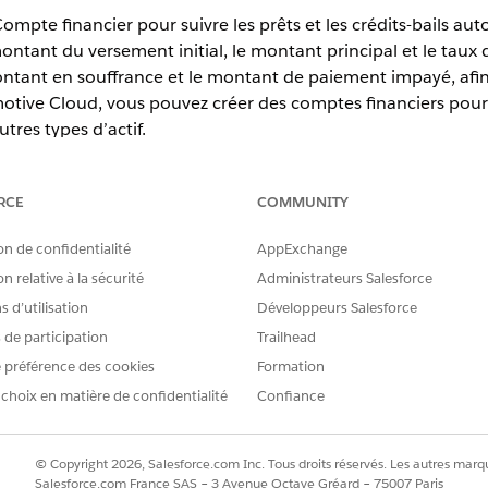
ompte financier pour suivre les prêts et les crédits-bails aut
montant du versement initial, le montant principal et le taux 
montant en souffrance et le montant de paiement impayé, afin
tive Cloud, vous pouvez créer des comptes financiers pour d
tres types d’actif.
RCE
COMMUNITY
tion,
Unlimited
Edition et
Developer
Edition
on de confidentialité
AppExchange
AUTORISATIONS UTILISATEUR REQUISES
n relative à la sécurité
Administrateurs Salesforce
 d’utilisation
Développeurs Salesforce
s :
Utiliser Financement des véhi
s de participation
Trailhead
es données des transactions financières et des relevés de co
 préférence des cookies
Formation
des concessionnaires ou d’applications bancaires.
 choix en matière de confidentialité
Confiance
hamps seulement sont disponibles par défaut dans la présentatio
© Copyright 2026, Salesforce.com Inc. Tous droits réservés. Les autres marqu
e administrateur peut ajouter d'autres champs à la page.
Salesforce.com France SAS – 3 Avenue Octave Gréard – 75007 Paris