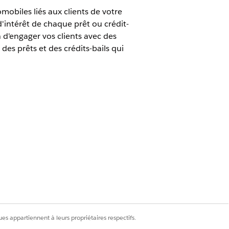
omobiles liés aux clients de votre
d'intérêt de chaque prêt ou crédit-
 d'engager vos clients avec des
es prêts et des crédits-bails qui
cules et des actifs
mptes financiers à partir de
n de page Compte financier pour
es appartiennent à leurs propriétaires respectifs.