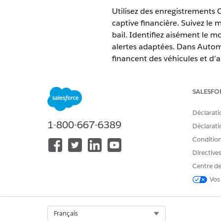
Utilisez des enregistrements C
captive financière. Suivez le 
bail. Identifiez aisément le 
alertes adaptées. Dans Automo
financent des véhicules et d’au
ÉDITIONS REQUISES
SALESFO
Disponible avec :
Enterprise
Edi
Déclarati
1-800-667-6389
Déclaratio
Conditions
Pour créer des comptes financier
Directive
Généralement, vous importez l
Centre de
systèmes externes de gestion 
Vos
Quelques c
REMARQUE
Automotive Cloud. Votr
Select Org
Français