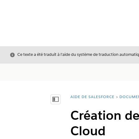
Fermer
Ce texte a été traduit à l’aide du système de traduction automatiq
AIDE DE SALESFORCE
DOCUME
Vous êtes ici :
Afficher la table des matières
Création d
Cloud