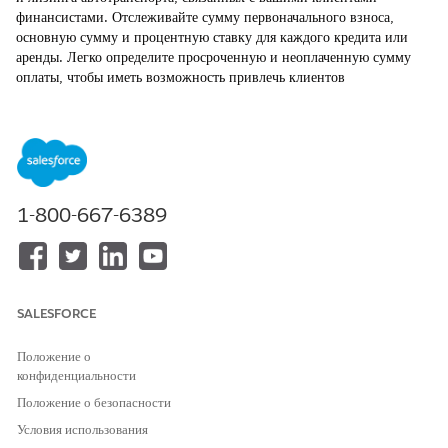
финансистами. Отслеживайте сумму первоначального взноса,
основную сумму и процентную ставку для каждого кредита или
аренды. Легко определите просроченную и неоплаченную сумму
оплаты, чтобы иметь возможность привлечь клиентов
своевременными предупреждениями. В Automotive Cloud можно
создать финансовые счета для кредитов и лизинга, которые
финансируют транспортные средства и другие типы активов.
ТРЕБУЕМЫЕ ВЕРСИИ
1-800-667-6389
Доступно в версиях:
Enterprise
Edition,
Unlimited
Edition и
Developer
Edition.
НЕОБХОДИМЫЕ ПОЛНОМОЧИЯ ПОЛЬЗОВАТЕЛЯ
SALESFORCE
Для создания финансовых
Использование
счетов:
финансирования транспортных
средств и активов
Положение о
конфиденциальности
Как правило, данные для операций по финансовым счетам и
Положение о безопасности
выписок по финансовым счетам импортируются из внешних
Условия использования
систем управления кэптивными дилерами или банковских