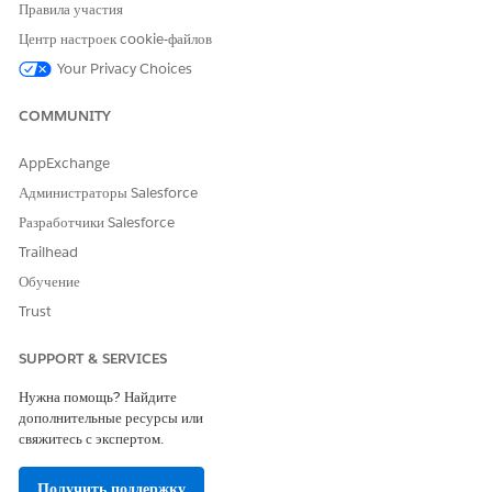
приложений.
Правила участия
Центр настроек cookie-файлов
Your Privacy Choices
COMMUNITY
По умолчанию в макете страницы Financial
ПРИМЕЧАНИЕ
Account для Automotive Cloud доступны только несколько
AppExchange
полей. Администратор может добавлять другие поля на
Администраторы Salesforce
страницу.
Разработчики Salesforce
Trailhead
В средстве запуска приложений найдите и откройте
«
Финансовые организации
».
Обучение
Нажмите «
Создать
».
Trust
Введите уникальный номер финансового счета.
В поле «Тип» выберите одно из следующих значений:
SUPPORT & SERVICES
Автомобильный кредит
Лизинг автотранспорта
Нужна помощь? Найдите
дополнительные ресурсы или
Кредит актива
свяжитесь с экспертом.
Аренда актива
Получить поддержку