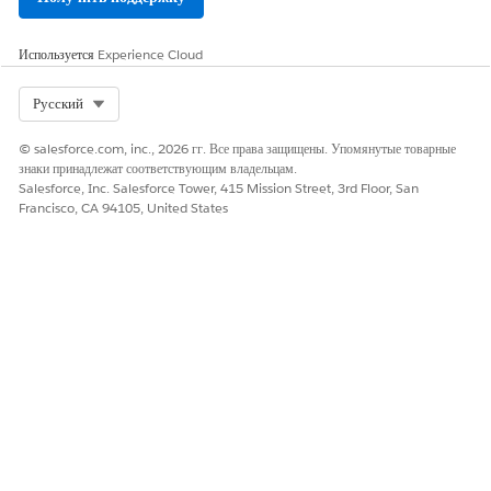
Используется
Experience Cloud
Для просмотра этого финансового счета на
ПРИМЕЧАНИЕ
странице записи организации приложения «Финансовая
Select Org
Русский
консоль для автотранспорта» необходимо выбрать либо
кредит автотранспорта, либо лизинг автотранспорта.
© salesforce.com, inc., 2026 гг. Все права защищены. Упомянутые товарные
знаки принадлежат соответствующим владельцам.
Salesforce, Inc. Salesforce Tower, 415 Mission Street, 3rd Floor, San
Введите общую неоплаченную сумму.
Francisco, CA 94105, United States
Введите сумму, причитающуюся за платежи, которые
превышают срок.
В поле «Статус» выберите одно из указанных ниже значений:
Активно
В ожидании
Просрочено
Закрыто
Нажмите «
Сохранить
».
Добавьте другие сведения, в зависимости от полей, доступных в
макете страницы, например, сумма первоначального взноса,
просроченная сумма, основная сумма и процентная ставка.