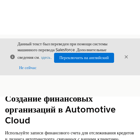
Данный текст был переведен при помощи системы
машинного перевода Salesforce. Дополнительные
Закрыть
Закры
сведения см.
здесь
.
Переключить на английский
Закрыт
Не сейчас
Содержание
Показать содержание
Создание финансовых
организаций в Automotive
Cloud
Используйте записи финансового счета для отслеживания кредитов
и лизинга автотранспорта, связанных с вашими клиентами-