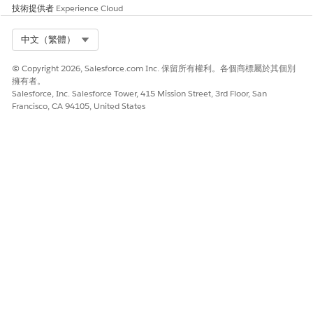
已結束
技術提供者
Experience Cloud
按一下「
儲存
」。
Select Org
中文（繁體）
根據版面配置上可用的欄位新增其他詳細資料，例如首付金額、逾
期金額、本金與利率。
© Copyright 2026, Salesforce.com Inc. 保留所有權利。各個商標屬於其個別
擁有者。
Salesforce, Inc. Salesforce Tower, 415 Mission Street, 3rd Floor, San
Francisco, CA 94105, United States
此文章是否解決您的問題？
請讓我們知道，以便我們改進！
是
否