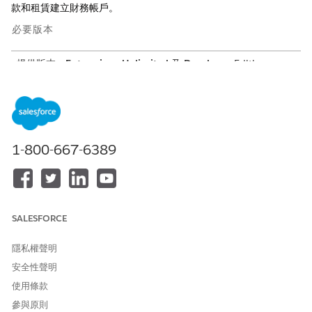
款和租賃建立財務帳戶。
必要版本
提供版本：
Enterprise
、
Unlimited
及
Developer
Edition。
需要的使用者權限
若要建立財務帳戶：
使用車輛和資產財務
1-800-667-6389
通常，您會從外部專屬經銷商管理系統或銀行應用程式，針對財務
帳戶交易和財務帳戶結帳單匯入資料。
SALESFORCE
在 Automotive Cloud 的「財務帳戶」版面配置上，只有少
備註
隱私權聲明
數欄位預設為可用。您的管理員可以將其他欄位新增至頁面。
安全性聲明
使用條款
進入 App Launcher，尋找並選取「
財務帳戶
」。
參與原則
按一下「
新增
」。