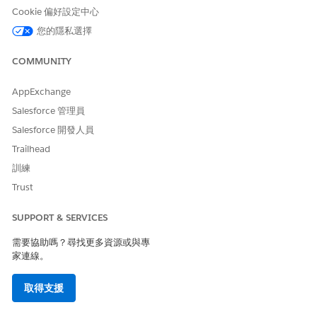
Cookie 偏好設定中心
輸入唯一的財務帳戶編號。
針對「類型」，選取下列其中一項：
您的隱私選擇
汽車貸款
汽車租賃
COMMUNITY
資產貸款
資產租賃
AppExchange
Salesforce 管理員
Salesforce 開發人員
Trailhead
若要在「汽車財務主控台」應用程式的「帳戶」記錄頁
訓練
備註
面上檢視此財務帳戶，您必須選取「汽車貸款」或「汽車租
Trust
賃」。
SUPPORT & SERVICES
輸入要支付的未償還總金額。
需要協助嗎？尋找更多資源或與專
輸入逾期的付款應付金額。
家連線。
針對「狀態」，選取下列其中一項：
啟用
取得支援
暫停
拖欠