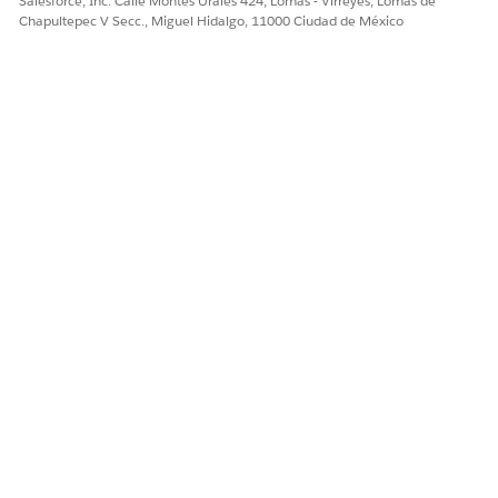
Salesforce, Inc. Calle Montes Urales 424, Lomas - Virreyes, Lomas de
Chapultepec V Secc., Miguel Hidalgo, 11000 Ciudad de México