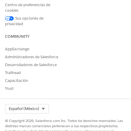
Centro de preferencias de
cookies
Sus opciones de
¿RESOLVIÓ ESTE ARTÍCULO SU PROBLEMA?
privacidad
¡Háganos saber cómo podemos mejorar!
COMMUNITY
Sí
No
AppExchange
Administradores de Salesforce
Desarrolladores de Salesforce
Trailhead
Capacitación
Trust
Select Org
Español (México)
© Copyright 2026, Salesforce.com Inc. Todos los derechos reservados. Las
distintas marcas comerciales pertenecen a sus respectivos propietarios.