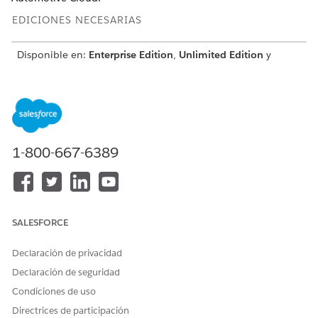
EDICIONES NECESARIAS
Disponible en:
Enterprise Edition
,
Unlimited Edition
y
Developer Edition
Si desea capturar información de flota de activos que no
sean vehículos, como contenedores de envío, solo puede
seleccionar el campo Activo cuando crea un registro
Activo de flota y deja el campo Vehículo en blanco.
1-800-667-6389
También puede especificar el valor Uso de activo para
cada activo de flota.
Cuando un registro Activo no está relacionado con un
registro Vehículo aún y crea un registro Activo de flota, los
campos relacionados con un vehículo no se rellenan.
SALESFORCE
Cuando relaciona el activo con un vehículo más adelante,
debe modificar el registro Activo de flota y seleccionar el
Declaración de privacidad
registro Vehículo de modo que se rellenen los campos
Declaración de seguridad
Distancia de vehículo cubierta y Residual.
Flota, Activo de flota y Participante de flota están
Condiciones de uso
disponibles para usuarios de Experience Cloud.
Directrices de participación