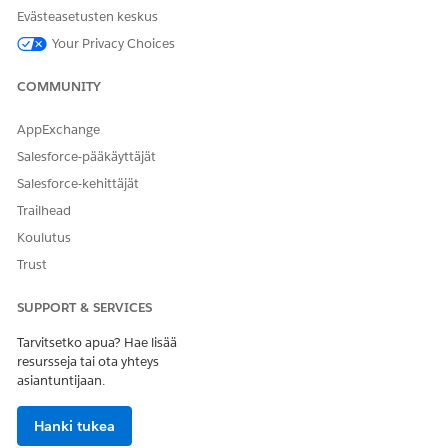
Evästeasetusten keskus
RATKAISIKO TÄMÄ ARTIKKELI ONGELMASI?
Your Privacy Choices
Anna palautetta, jotta voimme kehittyä!
Kyllä
Ei
COMMUNITY
AppExchange
Salesforce-pääkäyttäjät
Salesforce-kehittäjät
Trailhead
Koulutus
Trust
SUPPORT & SERVICES
Tarvitsetko apua? Hae lisää
resursseja tai ota yhteys
asiantuntijaan.
Hanki tukea