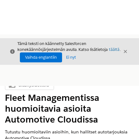
Tämä teksti on käännetty Salesforcen
konekäännösjärjestelmän avulla. Katso lisätietoja
täältä
.
Sulje
Sulje
Sulje
Vaihda englantiin
Ei nyt
Sisällysluettelo
Näytä sisällysluettelo
Fleet Managementissa
huomioitavia asioita
Automotive Cloudissa
Tutustu huomioitaviin asioihin, kun hallitset autotarjouksia
Automotive Cloudissa.