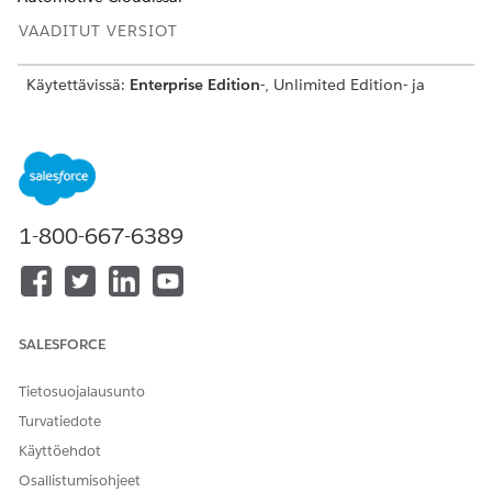
VAADITUT VERSIOT
Käytettävissä:
Enterprise Edition
-, Unlimited Edition- ja
Developer Edition -versioissa.
Jos haluat siepata omaisuuksien tietoja, jotka eivät ole
ajoneuvoja, kuten toimitussäiliöitä, voit valita Omaisuus-
kentän vain, kun luot Omaisuus-tietueen ja jätät
Ajoneuvo-kentän tyhjäksi. Voit myös määrittää
1-800-667-6389
omaisuuksien käytön arvon kullekin resurssille.
Kun Omaisuus-tietuetta ei ole vielä liitetty Ajoneuvo-
tietueeseen ja luot Fleet Asset -tietueen, ajoneuvoon
liittyviä kenttiä ei täytetä. Kun liität omaisuuden
myöhemmin ajoneuvoon, sinun täytyy muokata Fleet
SALESFORCE
Asset -tietuetta ja valita Ajoneuvo-tietue, jotta Ajoneuvon
kattava etäisyys- ja Jäännös-kentät täytetään.
Tietosuojalausunto
Fleet, Fleet Asset ja Fleet Participant ovat Experience
Turvatiedote
Cloud -käyttäjien käytettävissä.
Käyttöehdot
Osallistumisohjeet