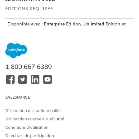
ÉDITIONS REQUISES
Disponible avec :
Enterprise
Edition,
Unlimited
Edition et
Developer
Edition
Si vous souhaitez capturer des informations sur les flottes
pour des actifs qui ne sont pas des véhicules, par exemple
des conteneurs d'expédition, vous pouvez sélectionner le
champ Actif uniquement en créant un enregistrement
1-800-667-6389
Actif de flotte et en laissant le champ Véhicule vide. Vous
pouvez également spécifier la valeur Utilisation de l'actif
pour chaque actif de flotte.
Lorsqu’un enregistrement Actif n’est pas encore associé à
un enregistrement Véhicule et que vous créez un
SALESFORCE
enregistrement Actif de flotte, les champs associés à un
véhicule ne sont pas remplis. Lorsque vous associez
Déclaration de confidentialité
ensuite l’actif à un véhicule, vous devez modifier
Déclaration relative à la sécurité
l’enregistrement Actif de flotte et sélectionner
l’enregistrement Véhicule afin de remplir les champs
Conditions d’utilisation
Distance parcourue par le véhicule et Valeur résiduelle.
Directives de participation