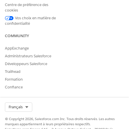
Flotte, Actif de flotte et Participant à la flotte sont
Centre de préférence des
disponibles pour les utilisateurs d'Experience Cloud.
cookies
Vos choix en matière de
confidentialité
CET ARTICLE A-T-IL RÉSOLU VOTRE PROBLÈME ?
COMMUNITY
Dites-nous ce que nous pouvons améliorer !
AppExchange
Oui
Non
Administrateurs Salesforce
Développeurs Salesforce
Trailhead
Formation
Confiance
Select Org
Français
© Copyright 2026, Salesforce.com Inc. Tous droits réservés. Les autres
marques appartiennent à leurs propriétaires respectifs.