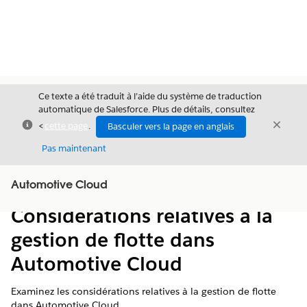
Ce texte a été traduit à l’aide du système de traduction
automatique de Salesforce. Plus de détails, consultez
Fermer
Ferme
<
cette page
.
Basculer vers la page en anglais
Fermer
Pas maintenant
Table des
Automotive Cloud
Afficher la table des matières
matières
Considérations relatives à la
gestion de flotte dans
Automotive Cloud
Examinez les considérations relatives à la gestion de flotte
dans Automotive Cloud.