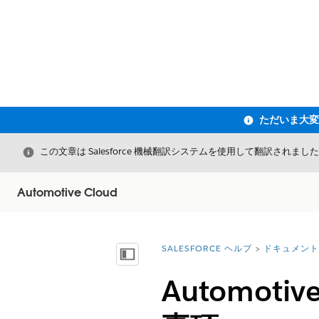
閉じる
この文章は Salesforce 機械翻訳システムを使用して翻訳されまし
Automotive Cloud
SALESFORCE ヘルプ
ドキュメント
詳細情報:
目次を表示
Automot