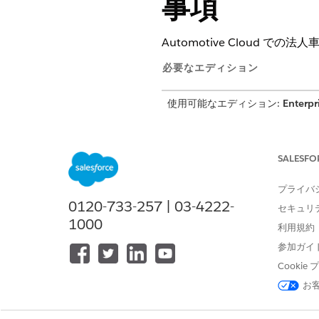
事項
Automotive Cloud 
必要なエディション
使用可能なエディション:
Enterpr
車両ではない納入商品 (配送コ
る場合にのみ、[納入商品] 
SALESFO
納入商品レコードがまだ車両レ
せん。後で納入商品を車両に関連
プライバ
車両レコードを選択する必要が
0120-733-257 | 03-4222-
Experience Cloud
セキュリ
1000
利用規約
参加ガイ
Cooki
この記事で問題は解決されましたか
ご意見をお待ちしております。
お