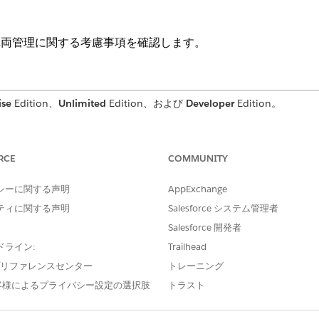
での法人車両管理に関する考慮事項を確認します。
ise
Edition、
Unlimited
Edition、および
Developer
Edition。
ンテナなど) の法人車両情報を取得する場合、[車両] 項目を空白のま
項目を選択できます。各法人車両納入商品の納入商品利用状況値を指定す
RCE
COMMUNITY
コードに関連していないときに、法人車両納入商品レコードを作成する
付ける場合は、[車両走行距離] と [残差] 項目に値が入力されるよ
シーに関する声明
AppExchange
あります。
 ユーザーは、法人車両、法人車両納入商品、および法人車両関係者を使用できます
ティに関する声明
Salesforce システム管理者
Salesforce 開発者
ドライン:
Trailhead
e プリファレンスセンター
トレーニング
?
客様によるプライバシー設定の選択肢
トラスト