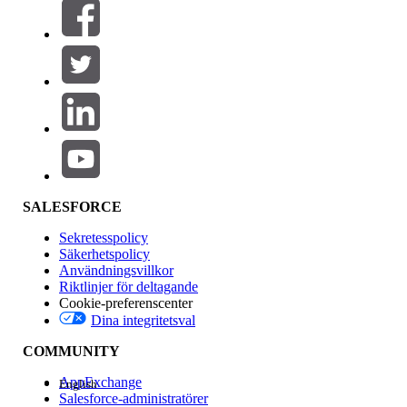
Filter (0)
VÄLJ FILTER
Lägg till
Produktområde
Funktionspåverkan
SALESFORCE
Sekretesspolicy
Säkerhetspolicy
Användningsvillkor
Riktlinjer för deltagande
Cookie-preferenscenter
Dina integritetsval
Version
COMMUNITY
AppExchange
English
Salesforce-administratörer