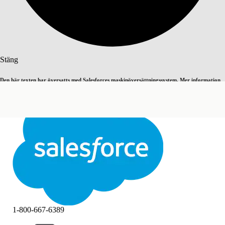
Sök
Stäng
Den här texten har översatts med Salesforces maskinöversättningssystem. Mer information
Byt till engelska
Inte nu
här
.
Stäng
Stäng
1-800-667-6389