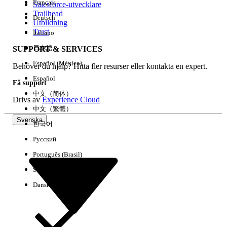
Français
Salesforce-utvecklare
Trailhead
Deutsch
Händelse
Utbildning
Trust
Italiano
日本語
SUPPORT & SERVICES
Español (México)
Behöver du hjälp? Hitta fler resurser eller kontakta en expert.
Rensa alla
Klart
Español
Få support
中文（简体）
Drivs av
Experience Cloud
中文（繁體）
Svenska
한국어
Русский
Português (Brasil)
Suomi
Dansk
Inga resultat