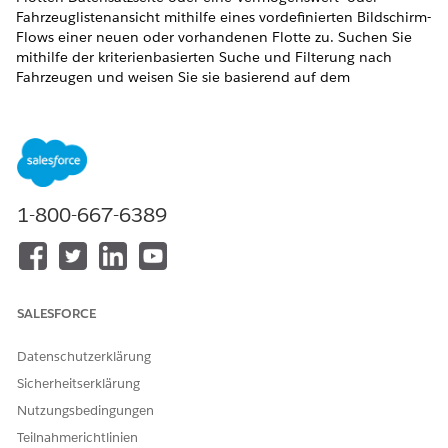
Fahrzeuglistenansicht mithilfe eines vordefinierten Bildschirm-
Flows einer neuen oder vorhandenen Flotte zu. Suchen Sie
mithilfe der kriterienbasierten Suche und Filterung nach
Fahrzeugen und weisen Sie sie basierend auf dem
Suchergebnis sofort einer vorhandenen Flotte zu. Optimieren
Sie Workflows für Flottenmanager und Bestandsspezialisten.
ERFORDERLICHE EDITIONEN
Verfügbarkeit: Lightning Experience
1-800-667-6389
Verfügbarkeit:
Enterprise
,
Unlimited
und
Developer
Edition
ERFORDERLICHE BENUTZERBERECHTIGUNGEN
SALESFORCE
Aktivieren der vordefinierten
Berechtigungssatz
Arbeits-Flows
"Automotive
Foundation-Benutzer"
Datenschutzerklärung
Flottenverwaltung
Sicherheitserklärung
Nutzungsbedingungen
Einrichten von Flows für die Flottenverwaltung
Teilnahmerichtlinien