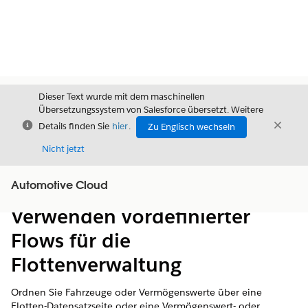
Dieser Text wurde mit dem maschinellen
Übersetzungssystem von Salesforce übersetzt. Weitere
Schließen
Schli
Details finden Sie
hier
.
Zu Englisch wechseln
Schließ
Nicht jetzt
Automotive Cloud
Inhalt
Inhalt anzeigen
Verwenden vordefinierter
Flows für die
Flottenverwaltung
Ordnen Sie Fahrzeuge oder Vermögenswerte über eine
Flotten-Datensatzseite oder eine Vermögenswert- oder