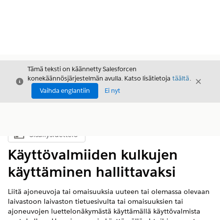
Tämä teksti on käännetty Salesforcen
konekäännösjärjestelmän avulla. Katso lisätietoja
täältä
.
Sulje
Sulje
Sulje
Vaihda englantiin
Ei nyt
Sisällysluettelo
Näytä sisällysluettelo
Käyttövalmiiden kulkujen
käyttäminen hallittavaksi
Liitä ajoneuvoja tai omaisuuksia uuteen tai olemassa olevaan
laivastoon laivaston tietuesivulta tai omaisuuksien tai
ajoneuvojen luettelonäkymästä käyttämällä käyttövalmista