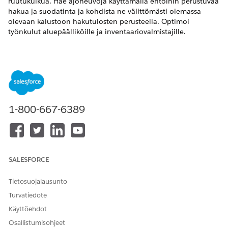
ruutukulkua. Hae ajoneuvoja käyttämällä ehtoihin perustuvaa
hakua ja suodatinta ja kohdista ne välittömästi olemassa
olevaan kalustoon hakutulosten perusteella. Optimoi
työnkulut aluepäälliköille ja inventaariovalmistajille.
VAADITUT VERSIOT
Käytettävissä: Lightning Experiencessa
Käytettävissä:
Enterprise Edition
-,
Unlimited Edition
- ja
Developer Edition
-versioissa.
1-800-667-6389
TARVITTAVAT KÄYTTÖOIKEUDET
Käyttövalmiiden
Automotive Foundation
työnkulkujen ottaminen
User ‑käyttöoikeusjoukko
käyttöön
Laivaston hallinta
SALESFORCE
Tietosuojalausunto
Kulkujen määrittäminen Flot Managementia varten
Turvatiedote
Määritä kulut ajoneuvo- tai omaisuuksien
Käyttöehdot
luettelonäkymäsivuille.
Osallistumisohjeet