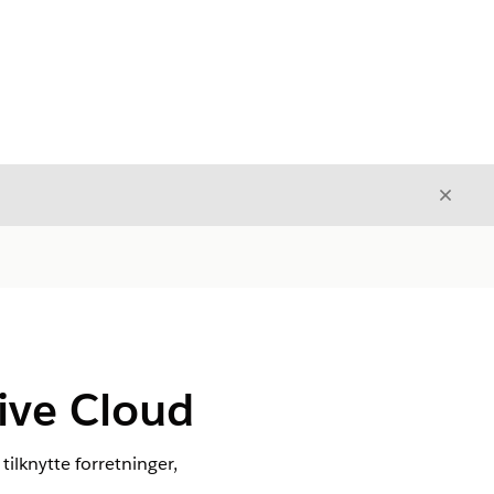
Luk
Luk
tive Cloud
 tilknytte forretninger,