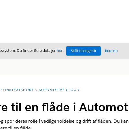
ssystem. Du finder flere detaljer
her
.
Skift til engelsk
Ikke nu
ELINKTEXTSHORT
AUTOMOTIVE CLOUD
re til en flåde i Automo
og spor deres rolle i vedligeholdelse og drift af flåden. Du kan
e til en flåde.