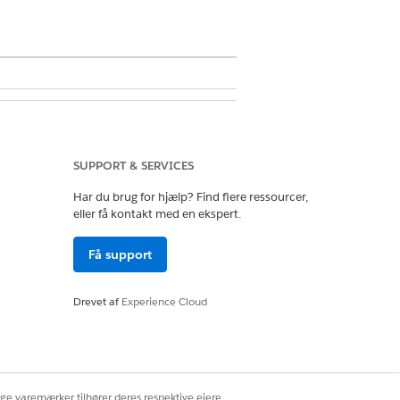
agement
SUPPORT & SERVICES
Har du brug for hjælp? Find flere ressourcer,
eller få kontakt med en ekspert.
t (Flyaktiv) automatisk, når du gemmer
Få support
Drevet af
Experience Cloud
ige varemærker tilhører deres respektive ejere.