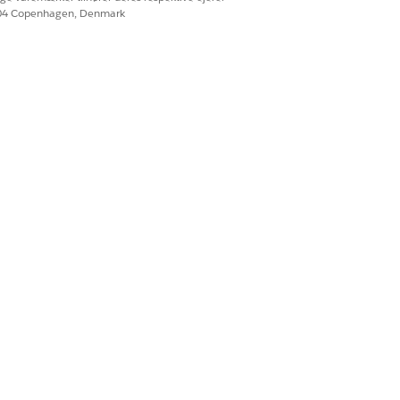
604 Copenhagen, Denmark
Ja
Nej