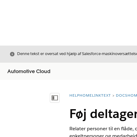
Luk
Denne tekst er oversat ved hjælp af Salesforce-maskinoversættelse
Automotive Cloud
HELPHOMELINKTEXT
DOCSHOM
breadcrumbDescription
Vis indholdsfortegnelse
Føj deltage
Relater personer til en flåde, 
enkeltpersoner og medarbejder