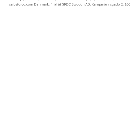
salesforce.com Danmark, filial af SFDC Sweden AB. Kampmannsgade 2, 1
 følgende:
BLEM?
 os!