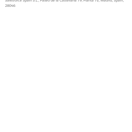
Salesforce Spain S.L., Paseo de la Castellana 79, Planta 7ª, Madrid, Spain,
Sí
No
28046