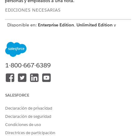
personas y empleados a una flota.
EDICIONES NECESARIAS
Disponible en:
Enterprise Edition
,
Unlimited Edition
y
Developer Edition
PERMISOS DE USUARIO NECESARIOS
Para crear participantes de
Utilizar funciones de Gestión
flota:
de flotas
1-800-667-6389
En el Iniciador de aplicación, busque y seleccione
Participantes de flota
.
Haga clic en
Nuevo
.
Busque y seleccione un activo.
SALESFORCE
Si el activo ya está relacionado con un registro Vehículo,
el campo Vehículo de Activo de flota se rellena
Declaración de privacidad
automáticamente cuando guarda el registro.
Declaración de seguridad
Busque y seleccione una flota.
En Fecha de inicio efectiva, seleccione la fecha a partir de
Condiciones de uso
la cual el participante está relacionado con la flota.
Directrices de participación