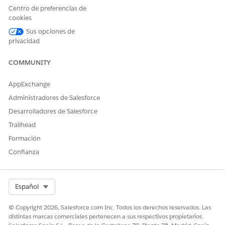
En Fecha de finalización efectiva, seleccione la fecha hasta
Centro de preferencias de
la cual el participante está relacionado con la flota.
cookies
En Participante, seleccione
Cuenta
,
Contacto
o
Usuario
y
Sus opciones de
seleccione un registro.
privacidad
Para Función de participante, seleccione una de las
siguientes opciones:
COMMUNITY
Conductor
Asociado de mantenimiento
AppExchange
Gestor
Gerente de operaciones
Administradores de Salesforce
Desarrolladores de Salesforce
Para Estado, seleccione una de las siguientes opciones:
Activo
Trailhead
No activo
Formación
Dimitido
Confianza
Haga clic en
Guardar
.
Select Org
Español
¿RESOLVIÓ ESTE ARTÍCULO SU PROBLEMA?
© Copyright 2026, Salesforce.com Inc. Todos los derechos reservados. Las
¡Háganos saber cómo podemos mejorar!
distintas marcas comerciales pertenecen a sus respectivos propietarios.