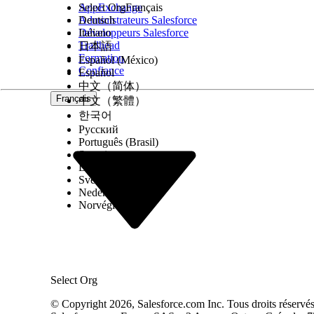
AppExchange
Select Org
Français
Administrateurs Salesforce
Deutsch
Développeurs Salesforce
Italiano
Trailhead
日本語
Formation
Español (México)
Confiance
Español
中文（简体）
Français
中文（繁體）
한국어
Русский
Português (Brasil)
Suomi
Dansk
Svenska
Nederlands
Norvégien
Select Org
© Copyright 2026, Salesforce.com Inc. Tous droits réservés. 