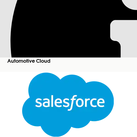
Ajout de participan
Automotive Cloud
Associez des personnes à une flotte et suivez leur 
entreprises, des individus et des employés à une fl
Automotive Cloud
Éditions requises
Disponible avec :
Enterprise
Edition,
Unlimited
Edi
Au
Pour créer des participations à une flotte :
Dans le Lanceur d’application, recherchez et séle
Cliquez sur
Nouveau
.
Recherchez et sélectionnez un actif.
Si l’actif est déjà associé à un enregistrement Vé
sauvegardez l'enregistrement.
Recherchez et sélectionnez une flotte.