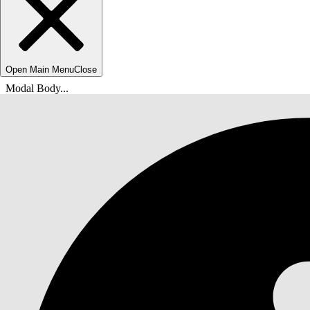
Open Main Menu
Close
Modal Body...
Vous êtes ici :
Aide de Salesforce
Documents
Automotive Cloud