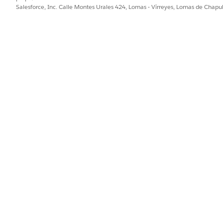
e los siguientes valores:
Salesforce, Inc. Calle Montes Urales 424, Lomas - Virreyes, Lomas de Chap
 activos en un registro de flota solo tiene en cuenta los regi
o, los siguientes campos se rellenan automáticamente a parti
 Para ver los valores, asegúrese de que el registro Vehículo a
a lectura de cuentakilómetros, Unidad de medida de cuentak
a
a de vehículo cubierta