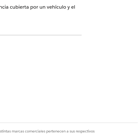
cia cubierta por un vehículo y el
 de flotas
rear un registro Activo de flota.
 se rellena automáticamente cuando
flota.
istintas marcas comerciales pertenecen a sus respectivos
 flota.