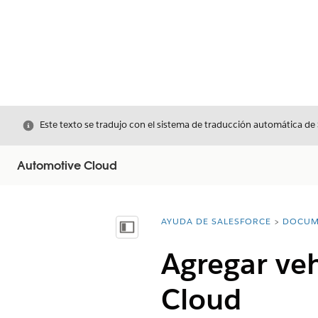
Cerrar
Este texto se tradujo con el sistema de traducción automática de
Automotive Cloud
AYUDA DE SALESFORCE
DOCUM
Usted está aquí:
Mostrar índice de materias
Agregar veh
Cloud