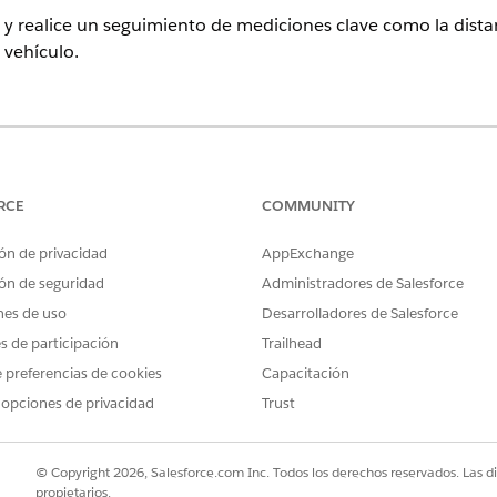
 y realice un seguimiento de mediciones clave como la distan
 vehículo.
n
,
Unlimited Edition
y
Developer Edition
PERMISOS DE USUARIO NECESARIOS
RCE
COMMUNITY
Utilizar funciones de Gestión
ón de privacidad
AppExchange
egistro Activo y su registro Vehículo relacionado antes de c
ón de seguridad
Administradores de Salesforce
nes de uso
Desarrolladores de Salesforce
, busque y seleccione
Activos de flota
.
es de participación
Trailhead
o.
 preferencias de cookies
Capacitación
ado con un registro Vehículo, el campo Vehículo de Activo de flota
 opciones de privacidad
Trust
.
eleccione la fecha a partir de la cual el vehículo forma parte de una 
© Copyright 2026, Salesforce.com Inc. Todos los derechos reservados. Las d
iva, seleccione la fecha hasta la cual el vehículo forma parte de una
propietarios.