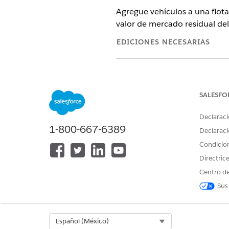
Agregue vehículos a una flota
valor de mercado residual del
EDICIONES NECESARIAS
Disponible en:
Enterprise Editio
SALESFO
Para crear activos de flota:
Declaraci
1-800-667-6389
Asegúrese de haber creado un r
Declaraci
Condicio
En el Iniciador de aplicación
Directric
Haga clic en
Nuevo
.
Busque y seleccione un activ
Centro de
Si el activo ya está relacion
Sus
guarda el registro.
Busque y seleccione una flota
En Fecha de inicio efectiva, s
Select Org
Español (México)
En Fecha de finalización efect