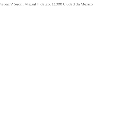
ultepec V Secc., Miguel Hidalgo, 11000 Ciudad de México
stros de activos de flota que están
r de los valores derivados del
sociado con el registro Activo de
ilómetros y Valor residual más