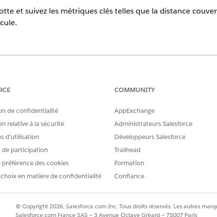
otte et suivez les métriques clés telles que la distance couver
cule.
tion,
Unlimited
Edition et
Developer
Edition
AUTORISATIONS UTILISATEUR REQUISES
RCE
COMMUNITY
Utiliser les fonctionnalités d
on de confidentialité
AppExchange
gistrement Actif et l'enregistrement Véhicule associé avant 
n relative à la sécurité
Administrateurs Salesforce
 d’utilisation
Développeurs Salesforce
s de participation
Trailhead
, recherchez et sélectionnez
Actifs de flotte
.
 préférence des cookies
Formation
 actif.
 choix en matière de confidentialité
Confiance
 un enregistrement Véhicule, le champ Véhicule dans Actif de flotte
e flotte.
© Copyright 2026, Salesforce.com Inc. Tous droits réservés. Les autres marqu
électionnez la date à partir de laquelle le véhicule est intégré à la 
Salesforce.com France SAS – 3 Avenue Octave Gréard – 75007 Paris