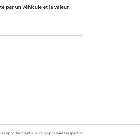
te par un véhicule et la valeur
e Gestion de flotte
de créer un enregistrement Actif de
 est automatiquement rempli lorsque vous
es appartiennent à leurs propriétaires respectifs.
flotte.