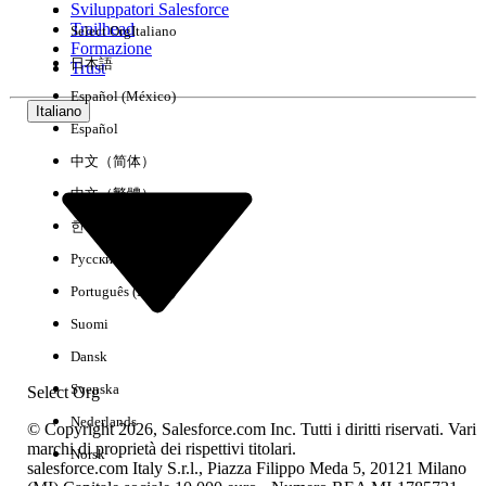
Sviluppatori Salesforce
Trailhead
Select Org
Italiano
Esperienza
Formazione
日本語
Trust
Español (México)
Italiano
Español
Cancella tutto
Chiudi
中文（简体）
中文（繁體）
한국어
Русский
Português (Brasil)
Suomi
Dansk
Svenska
Select Org
Nederlands
© Copyright 2026, Salesforce.com Inc. Tutti i diritti riservati. Vari
marchi di proprietà dei rispettivi titolari.
Norsk
salesforce.com Italy S.r.l., Piazza Filippo Meda 5, 20121 Milano
Nessun risultato