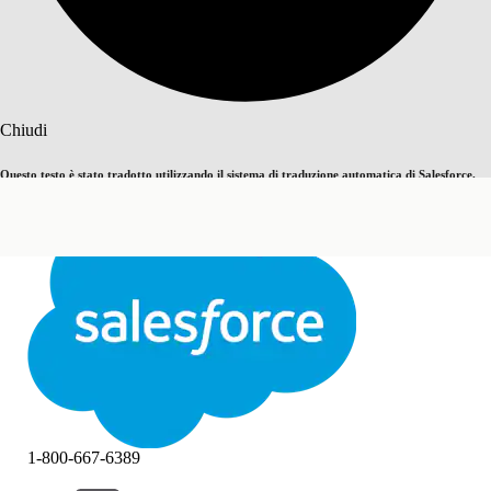
Cerca
Chiudi
Questo testo è stato tradotto utilizzando il sistema di traduzione automatica di Salesforce.
Passa all'inglese
Non ora
Ulteriori dettagli sono disponibili
qui
.
Chiudi
Chiudi
1-800-667-6389