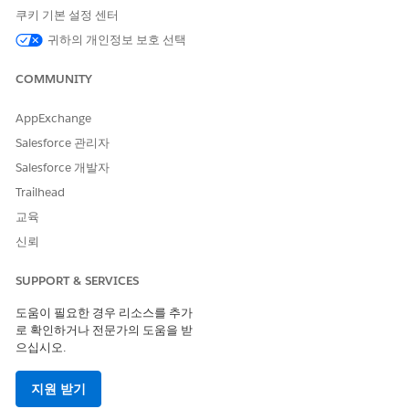
활성
쿠키 기본 설정 센터
할당됨
귀하의 개인정보 보호 선택
서비스 점검 중
사용 불가
COMMUNITY
비활성
플리트 레코드에 있는 활성 자산 수 필드는 활성 상태인 기업용
AppExchange
자산 레코드만 고려합니다.
Salesforce 관리자
저장
을 클릭합니다.
Salesforce 개발자
Trailhead
레코드를 저장한 후 관련 차량 레코드에서 파생된 값을 기반으로 다
음 필드가 자동으로 채워집니다. 값을 확인하려면 플리트 자산 레코
교육
드와 연결된 차량 레코드에 마지막 주행거리계 판독 값, 주행거리계
신뢰
판독 값 측정 단위, 최신 잔존 가치 필드가 채워져 있는지 확인합니
다.
SUPPORT & SERVICES
차량 이동 거리
도움이 필요한 경우 리소스를 추가
차량 이동 거리 측정 단위
로 확인하거나 전문가의 도움을 받
잔존 가치
으십시오.
지원 받기