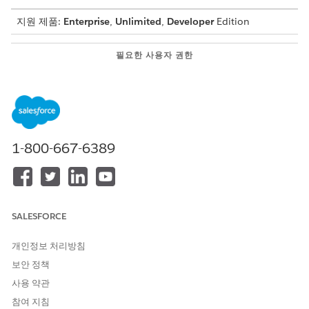
지원 제품:
Enterprise
,
Unlimited
,
Developer
Edition
필요한 사용자 권한
플리트 자산 만들기:
플리트 관리 기능 사용
플리트 자산 레코드를 만들기 전에 자산 및 관련 차량 레코드를 만
들었는지 확인하십시오.
앱 시작 관리자에서
플리트 자산
을 찾아서 선택합니다.
1-800-667-6389
새로 만들기
를 클릭합니다.
자산을 검색하여 선택합니다.
자산이 이미 차량 레코드와 연결된 경우 레코드를 저장하면 플
리트 자산의 차량 필드가 자동으로 채워집니다.
플리트를 검색하여 선택합니다.
SALESFORCE
유효 시작 일자로 차량이 플리트의 일부가 되는 시작 일자를 선
택합니다.
개인정보 처리방침
유효 종료 일자로 차량이 플리트의 일부가 되는 마지막 일자를
보안 정책
선택합니다.
사용 약관
상태에 대해 다음 값 중 하나를 선택합니다.
참여 지침
등록됨