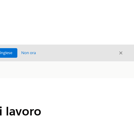
Chiud
'inglese
Non ora
Chiudi
i lavoro