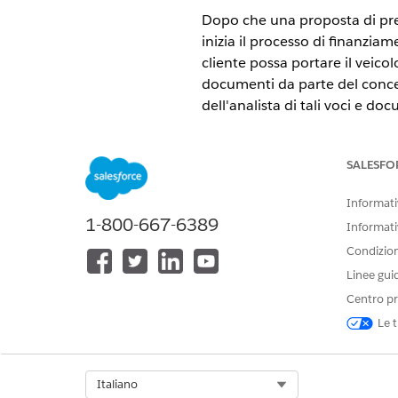
Dopo che una proposta di prest
inizia il processo di finanzia
cliente possa portare il veico
documenti da parte del concess
dell'analista di tali voci e doc
VERSIONI (EDITION) RICHIE
SALESFO
Disponibile nelle versioni: Ligh
Informativ
Disponibile in:
Enterprise Editio
1-800-667-6389
Informati
Condizioni
Personaggi chiave coinvolti
Linee gui
Concessionario/agente finanz
Centro pr
firmati dal cliente e li carica
Le t
Analista dei finanziamenti
: F
alle linee guida per i prestiti
l'analista del finanziamento 
Select Org
Italiano