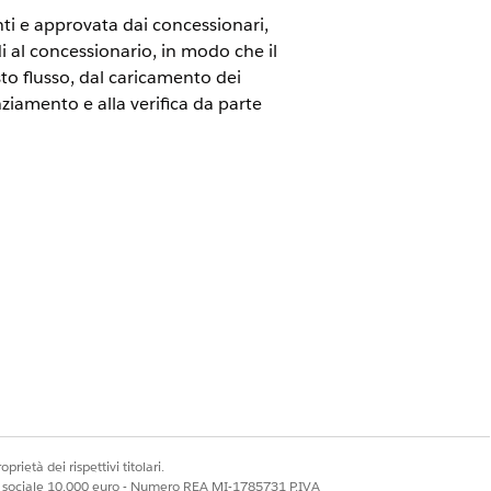
nti e approvata dai concessionari,
di al concessionario, in modo che il
sto flusso, dal caricamento dei
ziamento e alla verifica da parte
zioni contrattuali. Raccoglie i documenti
sicurano che il contratto sia conforme
a di lavoro del finanziamento è dove
ti.
prietà dei rispettivi titolari.
ale sociale 10.000 euro - Numero REA MI-1785731 P.IVA