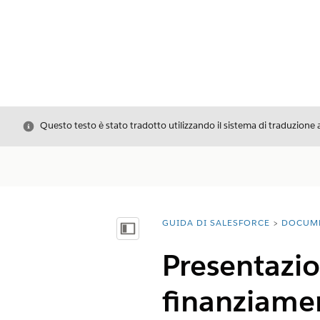
Chiudi
Questo testo è stato tradotto utilizzando il sistema di traduzione 
GUIDA DI SALESFORCE
DOCUM
Ti trovi qui:
Mostra sommario
Presentazio
finanziame