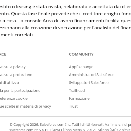
ito o leasing è stata rivista, rielaborata e accettata dai clie
mento. Questa fase finale prevede che il creditore eroghi i fon
lo a casa. La console Area di lavoro finanziamenti facilita que
ionario alla creazione di voci azione per l'analista del finan
umenti correlati.
STE
RCE
COMMUNITY
tning Experience
a sulla privacy
AppExchange
n
, Unlimited Edition e Developer Edition.
va sulla protezione
Amministratori Salesforce
 di utilizzo
Sviluppatori Salesforce
da per la partecipazione
Trailhead
iario
: Collabora direttamente con il cliente per finalizzare le condi
eferenze cookie
Formazione
 per la revisione dell'analista del finanziamento.
ue scelte in materia di privacy
Trust
unge da checkpoint per disperdere i fondi per il concessionario. As
, sia nel formato corretto e includa tutti i documenti richiesti. L'are
esamina e approva il finanziamento o lo rifiuta con commenti concre
© Copyright 2026, Salesforce.com Inc. Tutti i diritti riservati. Vari marchi di pro
salesforce.com Italy S.r.l., Piazza Filippo Meda 5, 20121 Milano (MI) Capit