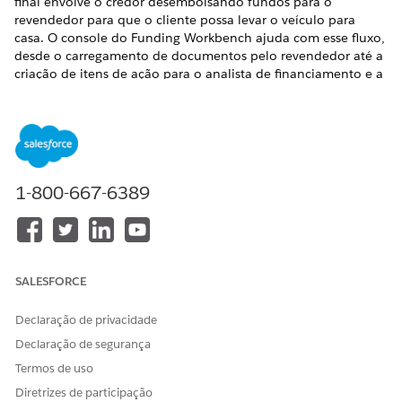
final envolve o credor desembolsando fundos para o
revendedor para que o cliente possa levar o veículo para
casa. O console do Funding Workbench ajuda com esse fluxo,
desde o carregamento de documentos pelo revendedor até a
criação de itens de ação para o analista de financiamento e a
verificação por ele desses itens e documentos relacionados.
EDIÇÕES OBRIGATÓRIAS
Disponível em: Lightning Experience
1-800-667-6389
Disponível em: Edições
Enterprise
,
Unlimited
e
Developer
.
Principais personalidades envolvidas
Dealer/Representante financeiro
: Colabora diretamente
SALESFORCE
com o cliente para finalizar os termos do contrato. Eles
coletam documentos assinados do cliente e os carregam
Declaração de privacidade
para revisão pelo analista de financiamento.
Declaração de segurança
Financiamento Analista
: Atua como um ponto de
verificação para dispersar fundos para o revendedor. Eles
Termos de uso
garantem que o contrato esteja em conformidade com as
Diretrizes de participação