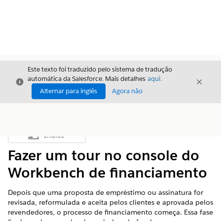
Este texto foi traduzido pelo sistema de tradução
automática da Salesforce. Mais detalhes
aqui
.
Fechar
Fecha
Fechar
Alternar para inglês
Agora não
Índice
Mostrar índice
Fazer um tour no console do
Workbench de financiamento
Depois que uma proposta de empréstimo ou assinatura for
revisada, reformulada e aceita pelos clientes e aprovada pelos
revendedores, o processo de financiamento começa. Essa fase