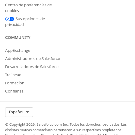
Centro de preferencias de
Obtener direcciones de
cookies
cuentas financieras
Sus opciones de
Crear caso para
privacidad
actualización de dirección
de cuenta financiera
COMMUNITY
Configuración requerida
Actualización de dirección
AppExchange
Administradores de Salesforce
Ejemplos de expresiones que desencadenan este
subagente
Desarrolladores de Salesforce
Trailhead
"Modifique la dirección comercial de Jane Smith".
Formación
“Cambiar la dirección principal del cliente registrada”.
Confianza
¿RESOLVIÓ ESTE ARTÍCULO SU PROBLEMA?
Select Org
Español
¡Háganos saber cómo podemos mejorar!
© Copyright 2026, Salesforce.com Inc. Todos los derechos reservados. Las
Sí
No
distintas marcas comerciales pertenecen a sus respectivos propietarios.