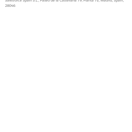
Salesforce Spain S.L., Paseo de la Castellana 79, Planta 7ª, Madrid, Spain,
28046