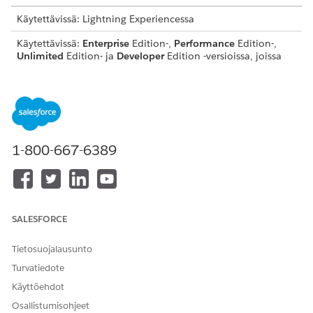
Käytettävissä: Lightning Experiencessa
Käytettävissä:
Enterprise
Edition-,
Performance
Edition-,
Unlimited
Edition- ja
Developer
Edition -versioissa, joissa
on Agentforce for Automotive -lisäosa tai jotka sisältyvät
Agentforce 1 Automotive Edition -versioon. Vaatii, että
jokaisella käyttäjällä on Agentforce for Automotiven lisäosa
toiminnon käyttämiseksi.
Alagentin lisätiedot
1-800-667-6389
API-nimi
AddressUpdate
Mukana toimitetut
Tietueen tunnistaminen
agenttitoiminnot
nimen perusteella
SALESFORCE
Kyselyn tietueet
Tietosuojalausunto
Aiheiden kokoonpanon
Turvatiedote
noutaminen
Käyttöehdot
Finanssitilin osoitteiden
noutaminen
Osallistumisohjeet