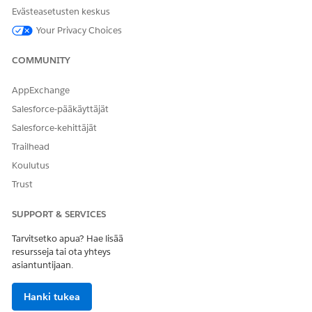
Evästeasetusten keskus
Tapauksen luominen
finanssitilin osoitteen
Your Privacy Choices
päivittämiseksi
COMMUNITY
Pakollinen määritystoiminto
Osoitteen päivitys
AppExchange
Esimerkkejä lausumista, jotka käynnistävät tämän
Salesforce-pääkäyttäjät
alaagentin
Salesforce-kehittäjät
"Muokkaa Jane Smithin yrityksen osoitetta".
Trailhead
”Muuta asiakkaan ensisijaista osoitetta tietueessa”.
Koulutus
Trust
RATKAISIKO TÄMÄ ARTIKKELI ONGELMASI?
SUPPORT & SERVICES
Anna palautetta, jotta voimme kehittyä!
Tarvitsetko apua? Hae lisää
resursseja tai ota yhteys
Kyllä
Ei
asiantuntijaan.
Hanki tukea