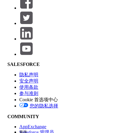
筛选器 (0)
选择筛选器
添加
产品区域
SALESFORCE
功能影响
隐私声明
安全声明
使用条款
参与准则
Cookie 首选项中心
版本
您的隐私选择
COMMUNITY
AppExchange
Salesforce 管理员
英语