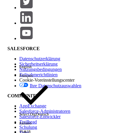
SALESFORCE
Datenschutzerklärung
Sicherheitserklärung
English
Nutzungsbedingungen
Teilnahmerichtlinien
Français
Cookie-Voreinstellungscenter
Ihre Datenschutzauswahlen
COMMUNITY
AppExchange
Salesforce-Administratoren
Select Org
Deutsch
Salesforce-Entwickler
Trailhead
Italiano
Schulung
日本語
Trust