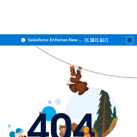
Salesforce Enforces New Security Requirements in Summer 2026
더 많이 읽기
Clo