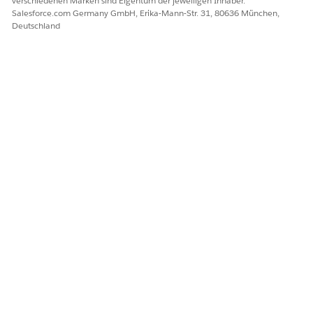
verschiedenen Marken sind Eigentum der jeweiligen Inhaber.
Salesforce.com Germany GmbH, Erika-Mann-Str. 31, 80636 München,
Deutschland