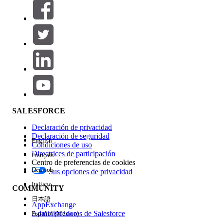
Filtros (0)
SELECCIONAR FILTROS
Agregar
Área de productos
Repercusión de función
SALESFORCE
Declaración de privacidad
Declaración de seguridad
English
Condiciones de uso
Directrices de participación
Français
Centro de preferencias de cookies
Deutsch
Sus opciones de privacidad
Edición
Italiano
COMMUNITY
日本語
AppExchange
Administradores de Salesforce
Español (México)