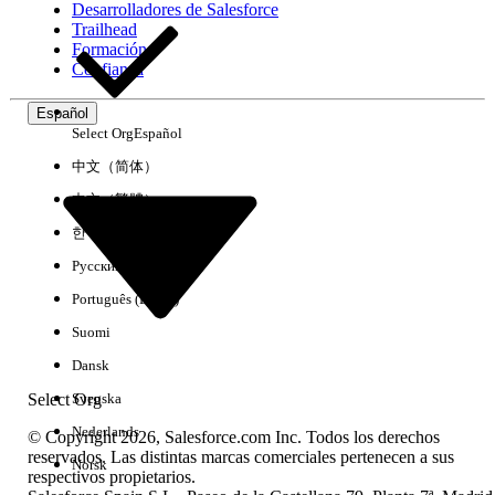
Desarrolladores de Salesforce
Trailhead
Experiencia
Formación
Confianza
Español
Select Org
Español
Borrar todo
Listo
中文（简体）
中文（繁體）
한국어
Русский
Português (Brasil)
Suomi
Dansk
Select Org
Svenska
Nederlands
© Copyright 2026, Salesforce.com Inc. Todos los derechos
reservados. Las distintas marcas comerciales pertenecen a sus
Norsk
respectivos propietarios.
No hay resultados