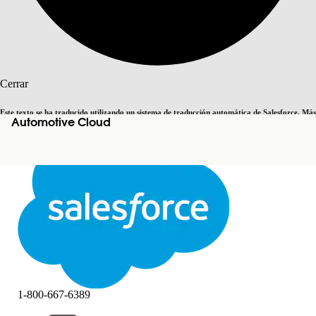
Buscar
Cerrar
Este texto se ha traducido utilizando un sistema de traducción automática de Salesforce. Más
Automotive Cloud
Cambiar a inglés
Ahora no
información
aquí
.
Cerrar
Cerrar
1-800-667-6389