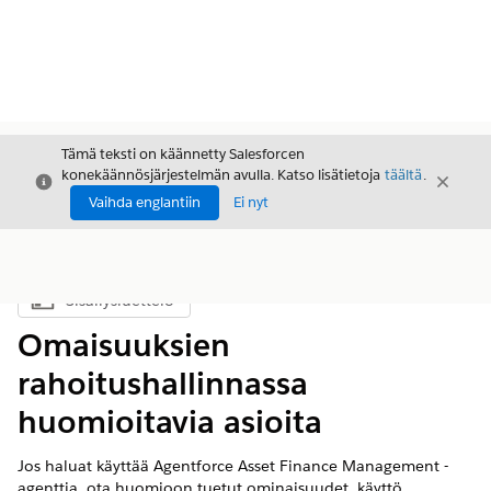
Tämä teksti on käännetty Salesforcen
konekäännösjärjestelmän avulla. Katso lisätietoja
täältä
.
Sulje
Sulje
Sulje
Vaihda englantiin
Ei nyt
Sisällysluettelo
Näytä sisällysluettelo
Omaisuuksien
rahoitushallinnassa
huomioitavia asioita
Jos haluat käyttää Agentforce Asset Finance Management -
agenttia, ota huomioon tuetut ominaisuudet, käyttö,