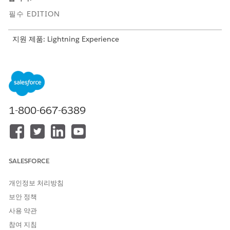
필수 EDITION
지원 제품: Lightning Experience
지원 제품: Agentforce for Automotive 추가 기능이 포함되거나
Agentforce 1 Automotive Edition에 포함된
Enterprise
,
Performance
,
Unlimited
및
Developer
Edition. 작업에 액세스
하려면 각 사용자에게 Agentforce for Automotive 추가 기능이
있어야 합니다.
1-800-667-6389
요구 사항에 따라 회사에 Agentforce를 구현하기 전에
노트
SALESFORCE
Einstein Generative AI
및
Agentforce
에 대한 사용 가능한 리소
스를 검토해야 합니다.
개인정보 처리방침
보안 정책
자산 금융 관리에 대한 고려 사항
사용 약관
Agentforce 자산 금융 관리 에이전트를 사용하려면 지원되는
참여 지침