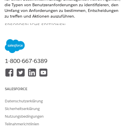
die Typen von Benutzeranforderungen zu identifizieren, den
Umfang von Anforderungen zu bestimmen, Entscheidungen
zu treffen und Aktionen auszuführen.
ERFORDERLICHE EDITIONEN
Verfügbarkeit: Lightning Experience
Verfügbarkeit:
Enterprise
,
Performance
,
Unlimited
und
Developer
Edition mit dem Add-On "Agentforce für
Automotive" oder in der Agentforce 1 Automotive Edition
1-800-667-6389
enthalten. Für den Zugriff auf die Aktion muss jeder
Benutzer über das Add-On "Agentforce für Automotive"
verfügen.
Subagent: Automotive-Zahlungsaufschub
SALESFORCE
Kundensupportmitarbeiter, Account-Manager und
Finanzberater können den Unteragenten
Datenschutzerklärung
"Autozahlungsaufschub" verwenden, um wiederkehrende
Sicherheitserklärung
Darlehens- oder Leasingzahlungen im Namen von Kunden
zurückzustellen. Agentforce hilft Ihnen, die neuen
Nutzungsbedingungen
Bedingungen für die Darlehens- oder Leasingzahlungen zu
Teilnahmerichtlinien