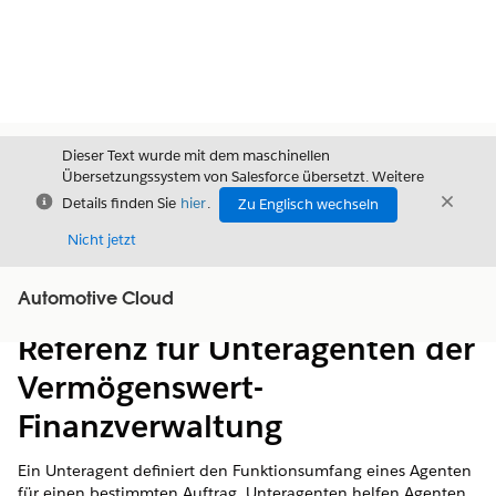
Dieser Text wurde mit dem maschinellen
Übersetzungssystem von Salesforce übersetzt. Weitere
Schließen
Schli
Details finden Sie
hier
.
Zu Englisch wechseln
Schließ
Nicht jetzt
Automotive Cloud
Inhalt
Inhalt anzeigen
Referenz für Unteragenten der
Vermögenswert-
Finanzverwaltung
Ein Unteragent definiert den Funktionsumfang eines Agenten
für einen bestimmten Auftrag. Unteragenten helfen Agenten,