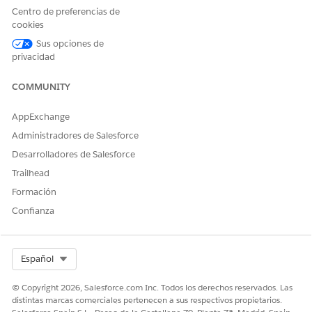
caso para la solicitud basándose en las nuevas
Centro de preferencias de
condiciones después de que el cliente dé su
cookies
consentimiento.
Sus opciones de
privacidad
Subagente: Modificación de fecha de vencimiento de
pago de automoción
COMMUNITY
Los representantes del servicio de atención al cliente, los
gestores de cuentas y los asesores financieros pueden
utilizar el subsugente Modificación de fecha de
AppExchange
vencimiento de pago de automoción para modificar la
Administradores de Salesforce
fecha de vencimiento para pagos de préstamos o leasing
Desarrolladores de Salesforce
recurrentes en nombre de los clientes. Agentforce ayuda a
Trailhead
capturar las nuevas condiciones para los pagos de
préstamo o leasing y comprobar la aptitud de un cliente
Formación
para la solicitud de modificación de fecha de
Confianza
vencimiento. Si es apto, se crea un caso para la solicitud
basándose en las nuevas condiciones después de que el
cliente dé su consentimiento.
Select Org
Español
Subagente: Transferir fondos a cuenta propia
El subagente Transferencia de fondos a cuenta propia
© Copyright 2026, Salesforce.com Inc. Todos los derechos reservados. Las
distintas marcas comerciales pertenecen a sus respectivos propietarios.
recupera todas las cuentas financieras asociadas con el