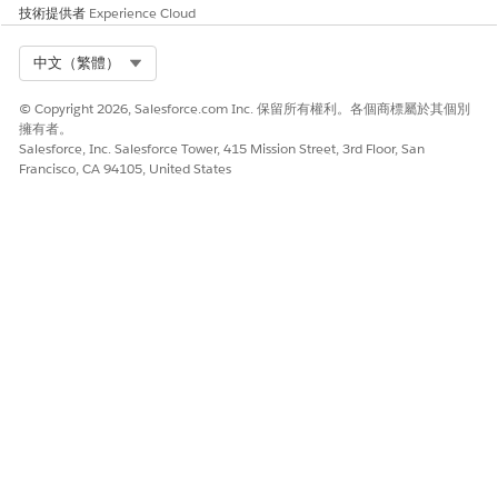
有財務帳戶交易。
技術提供者
Experience Cloud
子工作人員:財務帳戶對帳單
Select Org
中文（繁體）
「財務帳戶對帳單」子工作人員要求訂購客戶貸款或租賃帳戶對
帳單的複本。
© Copyright 2026, Salesforce.com Inc. 保留所有權利。各個商標屬於其個別
擁有者。
Salesforce, Inc. Salesforce Tower, 415 Mission Street, 3rd Floor, San
Francisco, CA 94105, United States
此文章是否解決您的問題？
請讓我們知道，以便我們改進！
是
否