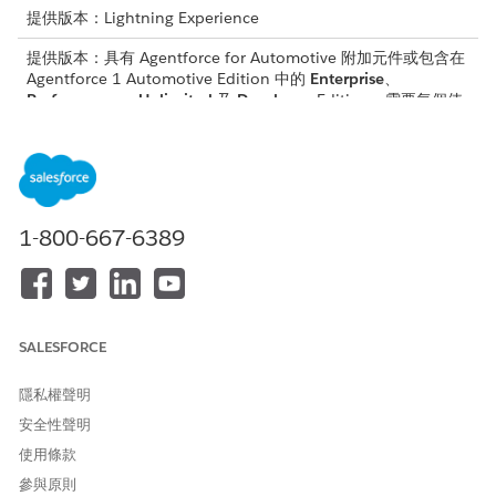
提供版本：Lightning Experience
提供版本：具有 Agentforce for Automotive 附加元件或包含在
Agentforce 1 Automotive Edition 中的
Enterprise
、
Performance
、
Unlimited
及
Developer
Edition。需要每個使
用者擁有 Agentforce for Automotive 附加元件才能存取動作。
子工作人員:自動車付款延後
客戶支援代表、帳戶管理員和財務顧問可以使用「汽車付款延
後」子代理程式,代表客戶延後循環貸款或租賃付款。
1-800-667-6389
Agentforce 可協助瞭解貸款或租賃付款的新條款,並檢查客戶是
否符合延後要求的資格。如果符合資格,則會在客戶同意後,根據
新條款為要求建立個案。
子工作人員:汽車付款到期日修改
客戶支援代表、帳戶管理員和財務顧問可以使用「汽車付款到期
SALESFORCE
日修改」子代理程式,代表客戶修改循環貸款或租賃付款的到期
日期。Agentforce 可協助瞭解貸款或租賃付款的新條款,並檢查
隱私權聲明
客戶的到期日期修改要求資格。如果符合資格,則會在客戶同意
安全性聲明
後,根據新條款為要求建立個案。
使用條款
子工作人員:將基金轉移至自己的帳戶
參與原則
「資金轉移至專屬帳戶」子代理程式會提取與客戶相關聯的所有