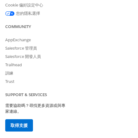
Cookie 偏好設定中心
財務帳戶、檢查任何帳戶限制,並提示使用者選取轉移類型。然
後,子工作人員會收集必要的詳細資料,並建立基金轉移的個案。
您的隱私選擇
子工作人員:地址更新
COMMUNITY
「地址更新」子代理程式會取回與客戶相關聯的所有地址、提示
使用者選取一個地址、收集新的地址詳細資料,並建立更新個
AppExchange
案。
Salesforce 管理員
子工作人員:費用撤銷
Salesforce 開發人員
「費用撤銷」子代理程式會收集財務帳戶詳細資料、顯示所有相
Trailhead
關費用交易,並提示使用者選取特定交易以建立要撤銷的個案。
訓練
子工作人員:要求貸款支出對帳單
Trust
「要求貸款支出單」子工作人員會收集詳細資料,例如所選貸款
帳戶、未來支出日期和遞送方法。確認所有詳細資料並建立個案
SUPPORT & SERVICES
以滿足要求。
子工作人員:財務帳戶餘額
需要協助嗎？尋找更多資源或與專
家連線。
「財務帳戶餘額」子代理程式會提取與特定財務帳戶相關聯的財
務帳戶餘額。
取得支援
子工作人員:財務帳戶交易
「財務帳戶交易」子代理程式會取用與特定財務帳戶相關聯的所